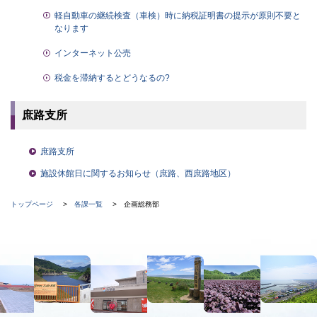
軽自動車の継続検査（車検）時に納税証明書の提示が原則不要と
なります
インターネット公売
税金を滞納するとどうなるの?
庶路支所
庶路支所
施設休館日に関するお知らせ（庶路、西庶路地区）
現
ト
トップページ
各課一覧
企画総務部
ッ
在
プ
に
位
本
戻
置
る
文
の
へ
階
メ