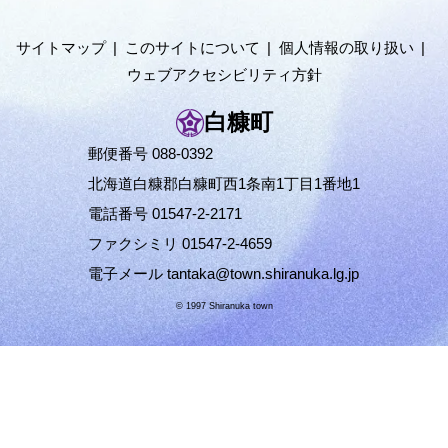
ニ
層
ュ
サイトマップ
このサイトについて
個人情報の取り扱い
ー
ウェブアクセシビリティ方針
へ
白糠町
郵便番号 088-0392
北海道白糠郡白糠町西1条南1丁目1番地1
電話番号 01547-2-2171
ファクシミリ 01547-2-4659
電子メール
tantaka@town.shiranuka.lg.jp
© 1997 Shiranuka town
ペ
ー
ジ
の