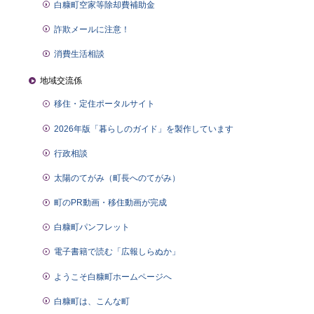
白糠町空家等除却費補助金
詐欺メールに注意！
消費生活相談
地域交流係
移住・定住ポータルサイト
2026年版「暮らしのガイド」を製作しています
行政相談
太陽のてがみ（町長へのてがみ）
町のPR動画・移住動画が完成
白糠町パンフレット
電子書籍で読む「広報しらぬか」
ようこそ白糠町ホームページへ
白糠町は、こんな町