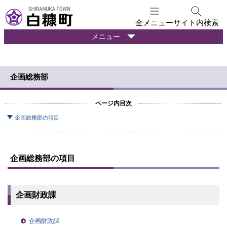
本
文
全メニュー
サイト内検索
へ
暮
メニュー
メ
ら
ニ
し
ュ
の
企画総務部
ー
情
報
へ
ページ内目次
企画総務部の項目
企画総務部の項目
企画財政課
企画財政課