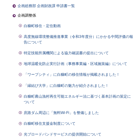
企画総務部 企画財政課 申請書一覧
企画調整係
白糠町移住・定住動画
高度無線環境整備推進事業（令和3年度分）にかかる中間評価の報
告について
特定技能所属機関による協力確認書の提出について
地球温暖化防止実行計画（事務事業編・区域施策編）について
「ワープシティ」に白糠町の移住情報が掲載されました！
「縁結び大学」に白糠町の魅力が紹介されました！
白糠町農山漁村再生可能エネルギー法に基づく基本計画の策定に
ついて
庶路ダム周辺に「無料Wi-Fi」を整備しました
白糠町移住支援金制度について
光ブロードバンドサービスの提供開始について