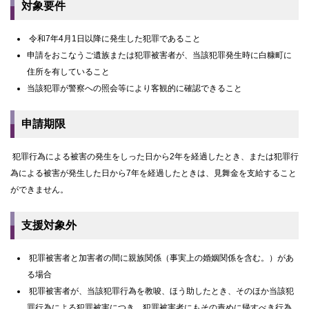
対象要件
令和7年4月1日以降に発生した犯罪であること
申請をおこなうご遺族または犯罪被害者が、当該犯罪発生時に白糠町に
住所を有していること
当該犯罪が警察への照会等により客観的に確認できること
申請期限
犯罪行為による被害の発生をしった日から2年を経過したとき、または犯罪行
為による被害が発生した日から7年を経過したときは、見舞金を支給すること
ができません。
支援対象外
犯罪被害者と加害者の間に親族関係（事実上の婚姻関係を含む。）があ
る場合
犯罪被害者が、当該犯罪行為を教唆、ほう助したとき、そのほか当該犯
罪行為による犯罪被害につき、犯罪被害者にもその責めに帰すべき行為