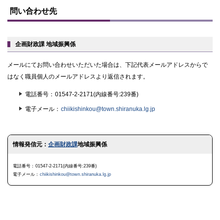
ッ
問い合わせ先
プ
に
戻
る
企画財政課 地域振興係
メールにてお問い合わせいただいた場合は、下記代表メールアドレスからで
はなく職員個人のメールアドレスより返信されます。
電話番号
01547-2-2171(内線番号:239番)
電子メール
chiikishinkou@town.shiranuka.lg.jp
ト
情報発信元：
企画財政課
地域振興係
ッ
プ
に
電話番号
01547-2-2171(内線番号:239番)
戻
電子メール
chiikishinkou@town.shiranuka.lg.jp
る