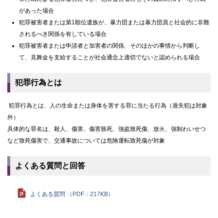
があった場合
犯罪被害者または第1順位遺族が、暴力団または暴力団員と社会的に非難
されるべき関係を有している場合
犯罪被害者または申請者と加害者の関係、そのほかの事情から判断し
て、見舞金を支給することが社会通念上適切でないと認められる場合
犯罪行為とは
犯罪行為とは、人の生命または身体を害する罪に当たる行為（過失犯は対象
外）
具体的な罪名は、殺人、傷害、傷害致死、強盗致死傷、放火、強制わいせつ
など致死傷害で、交通事故については危険運転致死傷が対象
よくある質問と回答
よくある質問 （PDF：217KB）
ト