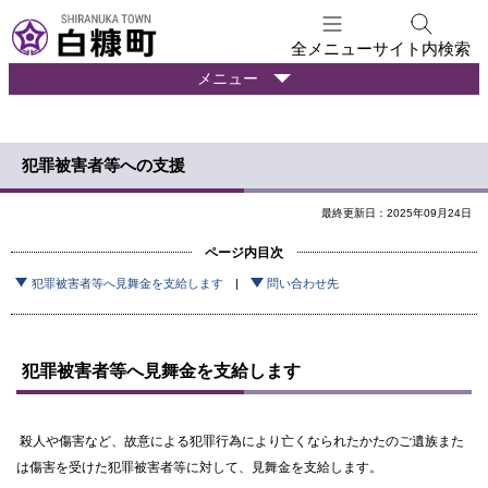
本
文
全メニュー
サイト内検索
へ
暮
メニュー
メ
ら
ニ
し
ュ
の
犯罪被害者等への支援
ー
情
報
へ
最終更新日：2025年09月24日
ページ内目次
犯罪被害者等へ見舞金を支給します
問い合わせ先
犯罪被害者等へ見舞金を支給します
殺人や傷害など、故意による犯罪行為により亡くなられたかたのご遺族また
は傷害を受けた犯罪被害者等に対して、見舞金を支給します。