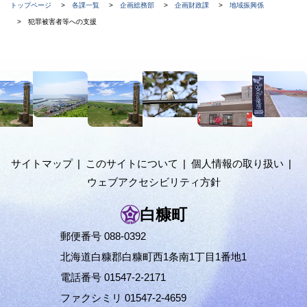
現
トップページ
各課一覧
企画総務部
企画財政課
地域振興係
在
犯罪被害者等への支援
位
置
本
の
文
階
へ
メ
層
ニ
ュ
サイトマップ
このサイトについて
個人情報の取り扱い
ー
ウェブアクセシビリティ方針
へ
白糠町
郵便番号 088-0392
北海道白糠郡白糠町西1条南1丁目1番地1
電話番号 01547-2-2171
ファクシミリ 01547-2-4659