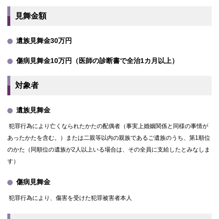
見舞金額
遺族見舞金30万円
傷病見舞金10万円（医師の診断書で全治1カ月以上）
対象者
遺族見舞金
犯罪行為により亡くなられたかたの配偶者（事実上婚姻関係と同様の事情が
あったかたを含む。）または二親等以内の親族であるご遺族のうち、第1順位
のかた（同順位の遺族が2人以上いる場合は、その全員に支給したとみなしま
す）
傷病見舞金
犯罪行為により、傷害を受けた犯罪被害者本人