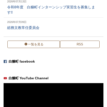
2026年07月13日
令和8年度 白糠町インターンシップ実習生を募集しま
す!!
2026年07月09日
総務文教常任委員会
一覧を見る
RSS
白糠町 facebook
関
連
白糠町 YouTube Channel
情
報
の
紹