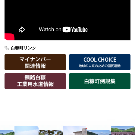
介
白糠町リンク
本
文