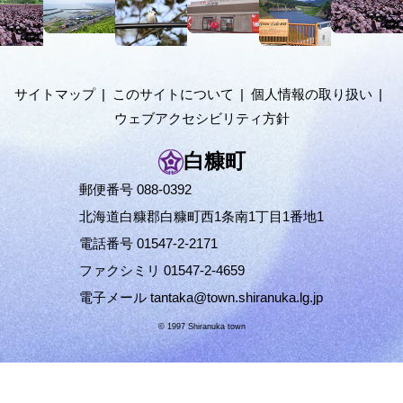
へ
メ
ニ
ュ
サイトマップ
このサイトについて
個人情報の取り扱い
ー
ウェブアクセシビリティ方針
へ
白糠町
郵便番号 088-0392
北海道白糠郡白糠町西1条南1丁目1番地1
電話番号 01547-2-2171
ファクシミリ 01547-2-4659
電子メール
tantaka@town.shiranuka.lg.jp
© 1997 Shiranuka town
ペ
ー