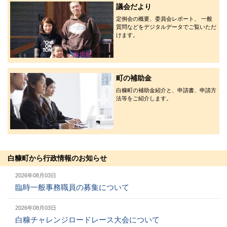
議会だより
定例会の概要、委員会レポート、 一般
質問などをデジタルデータでご覧いただ
けます。
町の補助金
白糠町の補助金紹介と、申請書、申請方
法等をご紹介します。
白糠町から行政情報のお知らせ
2026年08月03日
臨時一般事務職員の募集について
2026年08月03日
白糠チャレンジロードレース大会について