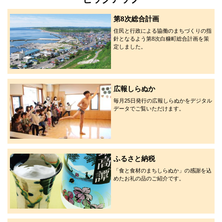
第8次総合計画
住民と行政による協働のまちづくりの指
針となるよう第8次白糠町総合計画を策
定しました。
広報しらぬか
毎月25日発行の広報しらぬかをデジタル
データでご覧いただけます。
ふるさと納税
「食と食材のまちしらぬか」の感謝を込
めたお礼の品のご紹介です。