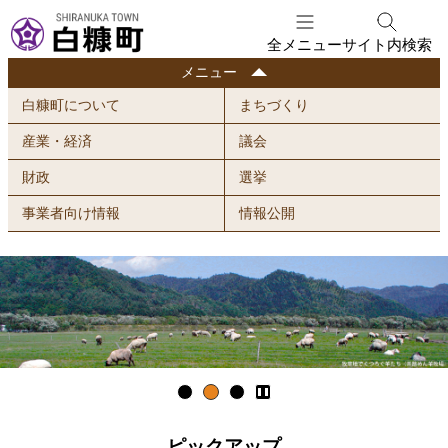
本
文
全メニュー
サイト内検索
へ
行
メニュー
メ
政
白糠町について
まちづくり
ニ
情
ュ
報
産業・経済
議会
ー
財政
選挙
へ
事業者向け情報
情報公開
イ
行
メ
政
ー
情
ジ
報
写
真
集
ピックアップ