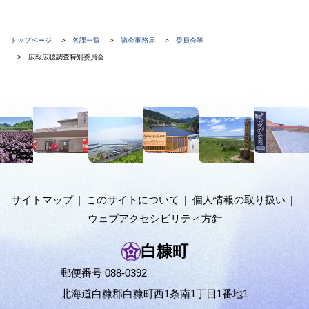
現
トップページ
各課一覧
議会事務局
委員会等
在
広報広聴調査特別委員会
位
置
本
の
文
階
へ
メ
層
ニ
ュ
サイトマップ
このサイトについて
個人情報の取り扱い
ー
ウェブアクセシビリティ方針
へ
白糠町
郵便番号 088-0392
北海道白糠郡白糠町西1条南1丁目1番地1