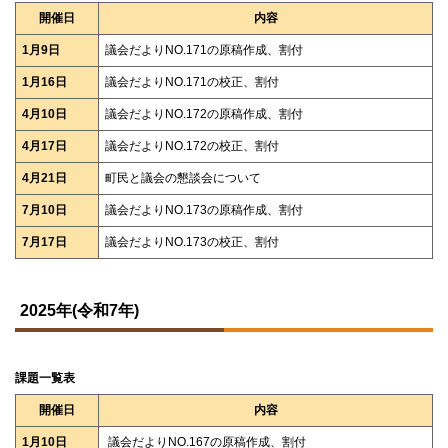
開催日
内容
1月9日
議会だよりNO.171の原稿作成、割付
1月16日
議会だよりNO.171の校正、割付
4月10日
議会だよりNO.172の原稿作成、割付
4月17日
議会だよりNO.172の校正、割付
4月21日
町民と議会の懇談会について
7月10日
議会だよりNO.173の原稿作成、割付
7月17日
議会だよりNO.173の校正、割付
ト
ッ
2025年(令和7年)
プ
に
戻
る
課題一覧表
開催日
内容
1月10日
議会だよりNO.167の原稿作成、割付