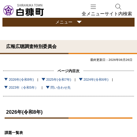
本
文
全メニュー
サイト内検索
へ
行
メニュー
メ
政
ニ
情
ュ
報
広報広聴調査特別委員会
ー
へ
最終更新日：2026年06月26日
ページ内目次
2026年(令和8年)
2025年(令和7年)
2024年(令和6年)
2023年（令和5年）
問い合わせ先
2026年(令和8年)
課題一覧表