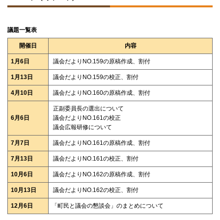
プ
に
戻
る
議題一覧表
開催日
内容
1月6日
議会だよりNO.159の原稿作成、割付
1月13日
議会だよりNO.159の校正、割付
4月10日
議会だよりNO.160の原稿作成、割付
正副委員長の選出について
6月6日
議会だよりNO.161の校正
議会広報研修について
7月7日
議会だよりNO.161の原稿作成、割付
7月13日
議会だよりNO.161の校正、割付
10月6日
議会だよりNO.162の原稿作成、割付
10月13日
議会だよりNO.162の校正、割付
12月6日
「町民と議会の懇談会」のまとめについて