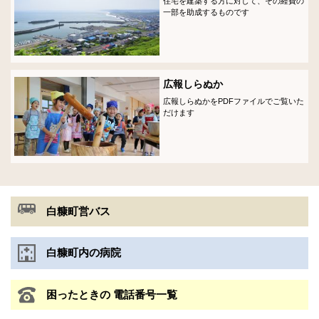
住宅を建築する方に対して、その経費の
一部を助成するものです
広報しらぬか
広報しらぬかをPDFファイルでご覧いた
だけます
お
白糠町営バス
役
立
白糠町内の病院
ち
ナ
ビ
困ったときの
電話番号一覧