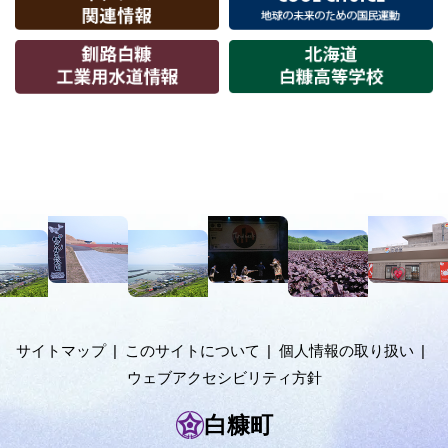
本
文
へ
メ
ニ
ュ
サイトマップ
このサイトについて
個人情報の取り扱い
ー
ウェブアクセシビリティ方針
へ
白糠町