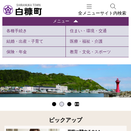
本
文
全メニュー
サイト内検索
へ
暮
メニュー
メ
ら
各種手続き
住まい・環境・交通
ニ
し
ュ
の
結婚・出産・子育て
医療・福祉・介護
ー
情
報
保険・年金
教育・文化・スポーツ
へ
イ
暮
メ
ら
ー
し
ジ
の
写
真
情
集
ピックアップ
報