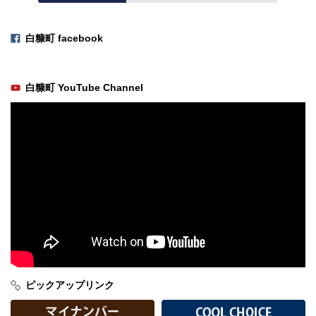
白糠町 facebook
関
連
白糠町 YouTube Channel
情
報
の
紹
介
ピックアップリンク