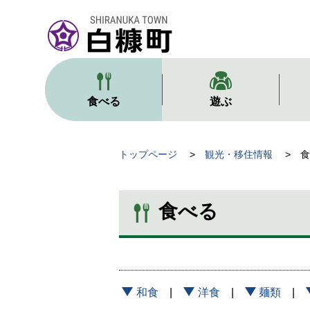
本
文
へ
メ
ニ
ュ
食べる
遊ぶ
ー
へ
現
トップページ
観光・移住情報
食
在
位
食べる
置
の
階
層
和食
洋食
麺類