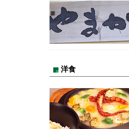
ト
ッ
洋食
プ
に
戻
る