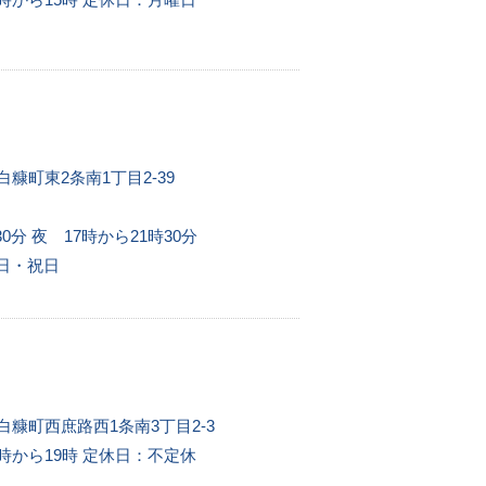
白糠町東2条南1丁目2-39
0分 夜 17時から21時30分
日・祝日
郡白糠町西庶路西1条南3丁目2-3
時から19時
定休日：不定休