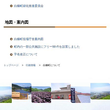
白糠町緑化推進委員会
ト
ッ
地図・案内図
プ
に
戻
る
白糠町役場庁舎案内図
町内の一部公共施設にフリーWi-Fiを設置しました
字名改正について
現
トップページ
行政情報
白糠町について
在
位
本
置
文
の
へ
階
メ
ニ
層