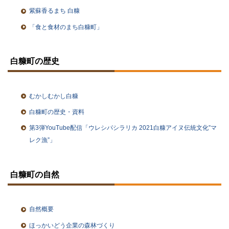
紫蘇香るまち 白糠
「食と食材のまち白糠町」
ト
ッ
白糠町の歴史
プ
に
戻
る
むかしむかし白糠
白糠町の歴史・資料
第3弾YouTube配信「ウレシパシラリカ 2021白糠アイヌ伝統文化”マ
レク漁”」
ト
ッ
白糠町の自然
プ
に
戻
る
自然概要
ほっかいどう企業の森林づくり