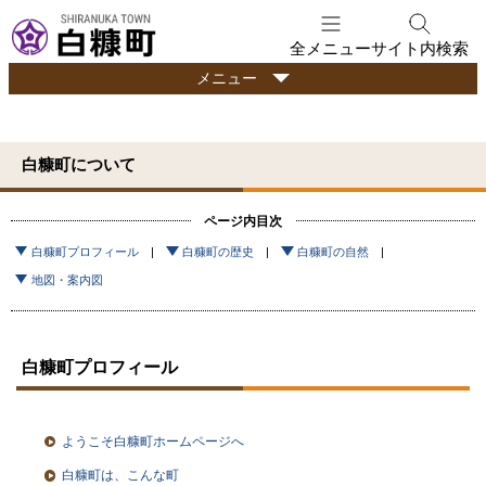
本
文
全メニュー
サイト内検索
へ
行
メニュー
メ
政
ニ
情
ュ
報
白糠町について
ー
へ
ページ内目次
白糠町プロフィール
白糠町の歴史
白糠町の自然
地図・案内図
白糠町プロフィール
ようこそ白糠町ホームページへ
白糠町は、こんな町