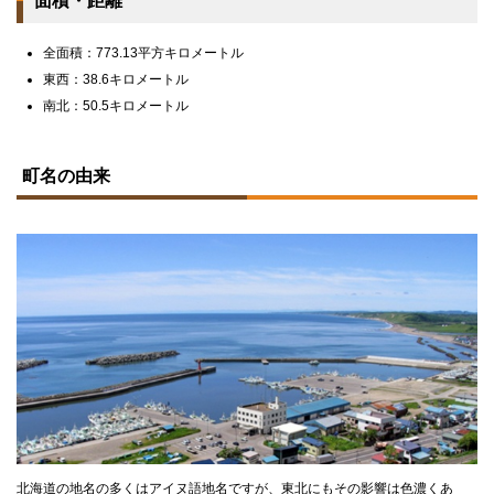
面積・距離
全面積：773.13平方キロメートル
東西：38.6キロメートル
南北：50.5キロメートル
ト
ッ
町名の由来
プ
に
戻
る
北海道の地名の多くはアイヌ語地名ですが、東北にもその影響は色濃くあ