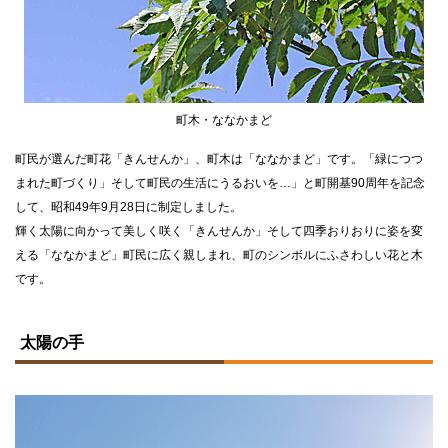
町木・ななかまど
町民が選んだ町花「きんせんか」、町木は「ななかまど」です。「緑につつ
まれた町づくり」そして町民の生活にうるおいを…」と町開基90周年を記念
して、昭和49年9月28日に制定しました。
輝く太陽に向かって美しく咲く「きんせんか」そして四季おりおりに姿を変
える「ななかまど」町民に広く親しまれ、町のシンボルにふさわしい花と木
です。
ト
ッ
太陽の手
プ
に
戻
る