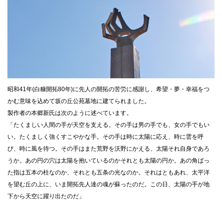
昭和41年(白糠開拓80年)に先人の開拓の苦労に感謝し、希望・夢・幸福をつ
かむ意味を込めて坂の丘公苑墓地に建てられました。
製作者の本郷新氏は次のように述べています。
「たくましい人間の手が天空を支える。その手は男の手でも、女の手でもい
い。たくましく強くすこやかな手。その手は時に太陽に応え、時に雲を呼
び、時に風を待つ。その手はまた荒野を沃野にかえる、太陽それ自身であろ
うか。あの円の穴は太陽を抱いているのかそれとも太陽の円か。あの角ばっ
た指は五本の柱なのか、それとも五条の光なのか。それはともあれ、太平洋
を望む丘の上に、いま開拓先人達の魂が蘇ったのだ。この日、太陽の手が地
下から天空に躍り出たのだ」