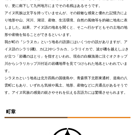
り、更に南下して九州地方にまでその名残はあるそうです。
アイヌ民族は文字を持っていませんが、その鋭敏な感覚と優れた記憶力によ
り地形や山、河川、湖沼、産物、生活環境、自然の風物等を的確に地名に表
しました。結果、アイヌ語の地名を聞くと、そこへ行かずともその土地の地
形や産物を知ることができるといいます。
我が町の『シラヌカ』という地名の語源にはいくつかの説がありますが、ア
イヌ語のシラリ(磯)、カ(上)やシラルカ、シラリイカで、波が磯を越えしぶき
が立つ「岩磯のほとり」を指すといわれ、現在の白糠漁港に注ぐオクネップ
川からシラリカップ川付近の岩磯地帯を見てつけられた地名といわれていま
す。
シラヌカという地名は北方四島の国後島や、青森県下北郡東通村、道南の八
雲町にもあり、いずれも気候や風土、地形、産物などに共通点があるそうで
す。アイヌ民族の感覚の鋭さやそれを伝える言語力には驚嘆させられます。
ト
ッ
町章
プ
に
戻
る