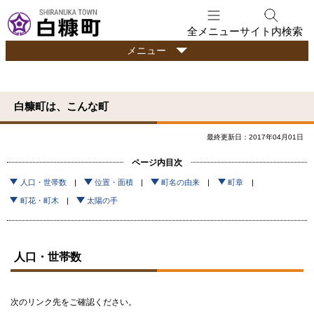
本
文
全メニュー
サイト内検索
へ
行
メニュー
メ
政
ニ
情
ュ
報
白糠町は、こんな町
ー
へ
最終更新日：2017年04月01日
ページ内目次
人口・世帯数
位置・面積
町名の由来
町章
町花・町木
太陽の手
人口・世帯数
次のリンク先をご確認ください。