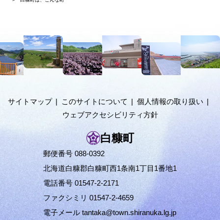
在
位
置
本
の
文
階
へ
メ
層
ニ
ュ
サイトマップ
このサイトについて
個人情報の取り扱い
ー
ウェブアクセシビリティ方針
へ
白糠町
郵便番号 088-0392
北海道白糠郡白糠町西1条南1丁目1番地1
電話番号 01547-2-2171
ファクシミリ 01547-2-4659
電子メール
tantaka@town.shiranuka.lg.jp