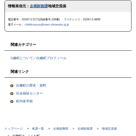
ト
情報発信元：
企画財政課
地域交流係
ッ
プ
に
電話番号
01547-2-2171(内線番号:236番)
ファクシミリ
01547-2-4659
戻
電子メール
chiikikouryuu@town.shiranuka.lg.jp
る
関連カテゴリー
白糠町について／白糠町プロフィール
関連リンク
白糠町の歴史・資料
社会福祉センター
町内各学校
現
トップページ
各課一覧
企画総務部
企画財政課
地域交流係
白糠町は、こんな町