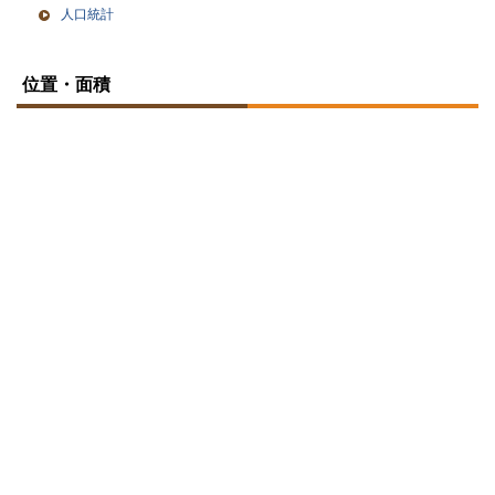
人口統計
ト
ッ
位置・面積
プ
に
戻
る