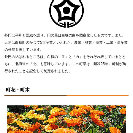
外円は平和と団結を語り、円の星は白糠の白を図案化したものです。また、
五角は白糠町のかつて5大産業といわれた、農業・林業・漁業・工業・畜産業
の伸展を表しています。
外円の結ばれるところは、白糠の「ヌ」と「カ」をそれぞれ表しているとと
もに、北海道の「北」も意味しています。この町章は、昭和25年に町制が施
行されたことを記念して制定されました。
ト
ッ
町花・町木
プ
に
戻
る