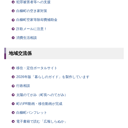
犯罪被害者等への支援
白糠町の空き家対策
白糠町空家等除却費補助金
詐欺メールに注意！
消費生活相談
地域交流係
移住・定住ポータルサイト
2026年版「暮らしのガイド」を製作しています
行政相談
太陽のてがみ（町長へのてがみ）
町のPR動画・移住動画が完成
白糠町パンフレット
電子書籍で読む「広報しらぬか」