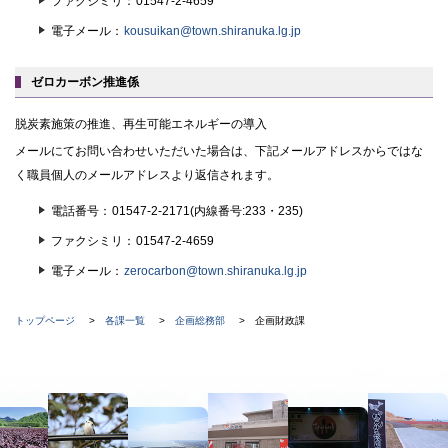
ファクシミリ
01547-2-4659
電子メール
kousuikan@town.shiranuka.lg.jp
ゼロカーボン推進係
脱炭素施策の推進、再生可能エネルギーの導入
メールにてお問い合わせいただいた場合は、下記メールアドレスからではな
く職員個人のメールアドレスより返信されます。
電話番号
01547-2-2171(内線番号:233・235)
ファクシミリ
01547-2-4659
電子メール
zerocarbon@town.shiranuka.lg.jp
現
ト
トップページ
各課一覧
企画総務部
企画財政課
ッ
在
プ
に
位
本
戻
置
る
文
の
へ