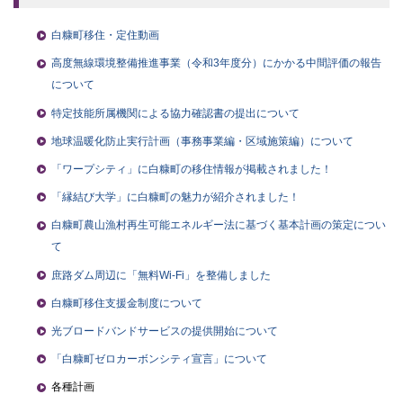
白糠町移住・定住動画
高度無線環境整備推進事業（令和3年度分）にかかる中間評価の報告
について
特定技能所属機関による協力確認書の提出について
地球温暖化防止実行計画（事務事業編・区域施策編）について
「ワープシティ」に白糠町の移住情報が掲載されました！
「縁結び大学」に白糠町の魅力が紹介されました！
白糠町農山漁村再生可能エネルギー法に基づく基本計画の策定につい
て
庶路ダム周辺に「無料Wi-Fi」を整備しました
白糠町移住支援金制度について
光ブロードバンドサービスの提供開始について
「白糠町ゼロカーボンシティ宣言」について
各種計画