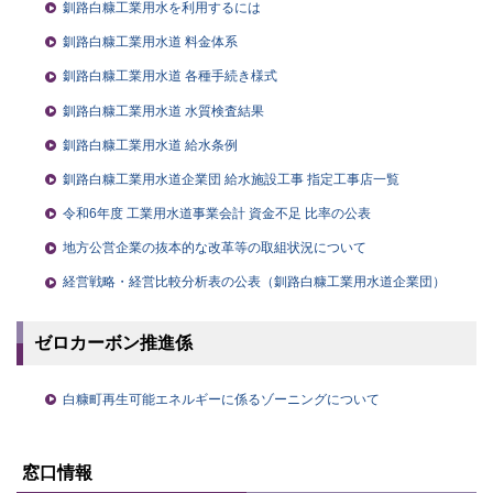
釧路白糠工業用水を利用するには
釧路白糠工業用水道 料金体系
釧路白糠工業用水道 各種手続き様式
釧路白糠工業用水道 水質検査結果
釧路白糠工業用水道 給水条例
釧路白糠工業用水道企業団 給水施設工事 指定工事店一覧
令和6年度 工業用水道事業会計 資金不足 比率の公表
地方公営企業の抜本的な改革等の取組状況について
経営戦略・経営比較分析表の公表（釧路白糠工業用水道企業団）
ゼロカーボン推進係
白糠町再生可能エネルギーに係るゾーニングについて
ト
ッ
窓口情報
プ