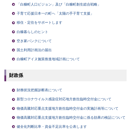
「白糠町人口ビジョン」及び「白糠町創生総合戦略」
子育て応援日本一の町へ「太陽の手子育て支援」
移住・定住をサポートします
白糠暮らしのヒント
空き家バンクについて
国土利用計画法の届出
白糠町アイヌ施策推進地域計画について
財政係
財務状況把握診断表について
新型コロナウイルス感染症対応地方創生臨時交付金について
物価高騰対応重点支援地方創生臨時交付金の実施計画等について
物価高騰対応重点支援地方創生臨時交付金に係る効果の検証について
健全化判断比率・資金不足比率を公表します