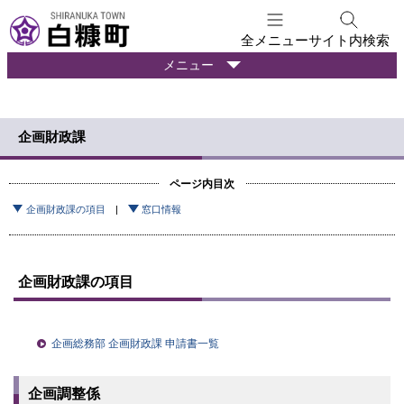
本
文
全メニュー
サイト内検索
へ
暮
メニュー
メ
ら
ニ
し
ュ
の
企画財政課
ー
情
報
へ
ページ内目次
企画財政課の項目
窓口情報
企画財政課の項目
企画総務部 企画財政課 申請書一覧
企画調整係