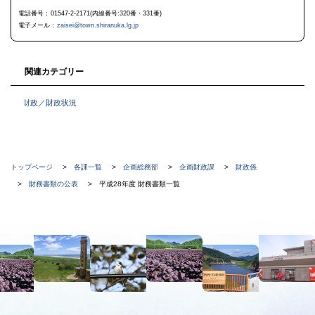
に
電話番号
01547-2-2171(内線番号:320番・331番)
戻
電子メール
zaisei@town.shiranuka.lg.jp
る
関連カテゴリー
財政／財政状況
現
トップページ
各課一覧
企画総務部
企画財政課
財政係
在
財務書類の公表
平成28年度 財務書類一覧
位
置
本
の
文
階
へ
メ
層
ニ