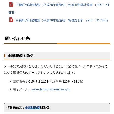
白糠町の財務書類（平成28年度連結）純資産変動計算書 （PDF：64.
5KB）
白糠町の財務書類（平成28年度連結）貸借対照表 （PDF：91.6KB）
ト
ッ
問い合わせ先
プ
に
戻
る
企画財政課 財政係
メールにてお問い合わせいただいた場合は、下記代表メールアドレスからで
はなく職員個人のメールアドレスより返信されます。
電話番号
01547-2-2171(内線番号:320番・331番)
電子メール
zaisei@town.shiranuka.lg.jp
ト
情報発信元：
企画財政課
財政係
ッ
プ