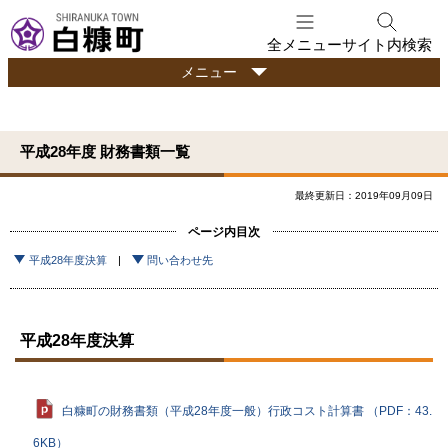
本
文
全メニュー
サイト内検索
へ
行
メニュー
メ
政
ニ
情
ュ
報
平成28年度 財務書類一覧
ー
へ
最終更新日：2019年09月09日
ページ内目次
平成28年度決算
問い合わせ先
平成28年度決算
白糠町の財務書類（平成28年度一般）行政コスト計算書 （PDF：43.
6KB）