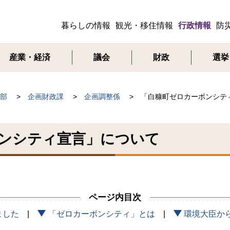
暮らしの情報
観光・移住情報
行政情報
防
メ
ニ
産業・経済
議会
財政
選挙
ュ
ー
部
企画財政課
企画調整係
「白糠町ゼロカーボンシテ
ンシティ宣言」について
ページ内目次
ました
「ゼロカーボンシティ」とは
環境大臣か