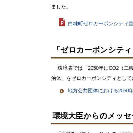
ました。
白糠町ゼロカーボンシティ宣言文
ト
ッ
「ゼロカーボンシティ
プ
に
環境省では「2050年にCO2（
戻
る
治体」をゼロカーボンシティとして
地方公共団体における205
ト
環境大臣からのメッセ
ッ
プ
に