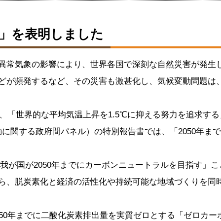
」を表明しました
異常気象の影響により、世界各国で深刻な自然災害が発生
どが頻発するなど、その災害も激甚化し、気候変動問題は
は、「世界的な平均気温上昇を1.5℃に抑える努力を追求す
候変動に関する政府間パネル）の特別報告書では、「2050年
に「我が国が2050年までにカーボンニュートラルを目指す
ら、脱炭素化と経済の活性化や持続可能な地域づくりを同
50年までに二酸化炭素排出量を実質ゼロとする「ゼロカー