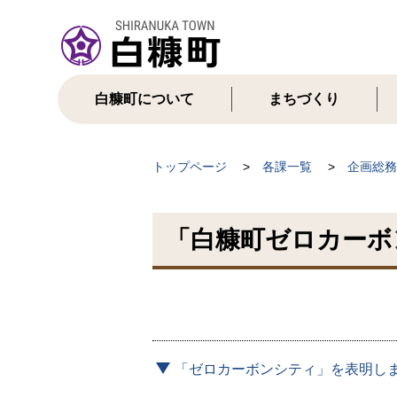
本
文
へ
メ
ニ
白糠町について
まちづくり
ュ
ー
へ
現
トップページ
各課一覧
企画総務
在
位
「白糠町ゼロカーボ
置
の
階
層
「ゼロカーボンシティ」を表明し