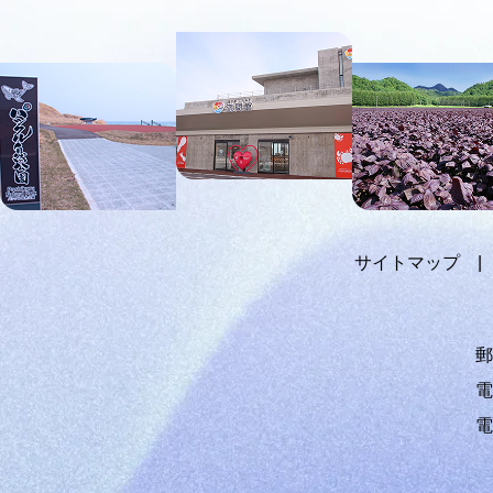
本
文
へ
メ
ニ
ュ
ー
へ
サイトマップ
郵
電