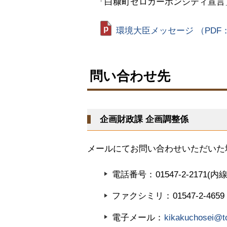
「白糠町ゼロカーボンシティ宣言
戻
る
環境大臣メッセージ （PDF：
ト
ッ
問い合わせ先
プ
に
戻
企画財政課 企画調整係
る
メールにてお問い合わせいただいた
電話番号
01547-2-2171(内
ファクシミリ
01547-2-4659
電子メール
kikakuchosei@to