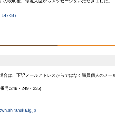
」の表明後、環境大臣からメッセージをいただきました。
147KB）
場合は、下記メールアドレスからではなく職員個人のメー
線番号:248・249・235)
wn.shiranuka.lg.jp