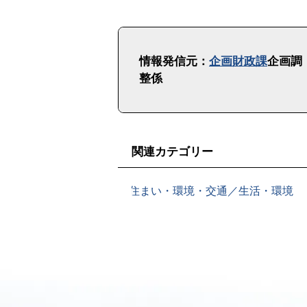
ト
ッ
情報発信元：
企画財政課
企画調
プ
整係
に
戻
る
関連カテゴリー
住まい・環境・交通／生活・環境