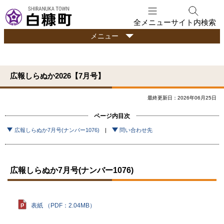
本
文
全メニュー
サイト内検索
へ
行
メニュー
メ
政
ニ
情
ュ
報
広報しらぬか2026【7月号】
ー
へ
最終更新日：2026年06月25日
ページ内目次
広報しらぬか7月号(ナンバー1076)
問い合わせ先
広報しらぬか7月号(ナンバー1076)
表紙 （PDF：2.04MB）