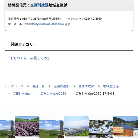
ト
情報発信元：
企画財政課
地域交流係
ッ
プ
に
電話番号
01547-2-2171(内線番号:236番)
ファクシミリ
01547-2-4659
戻
電子メール
chiikikouryuu@town.shiranuka.lg.jp
る
関連カテゴリー
まちづくり／広報しらぬか
現
トップページ
各課一覧
企画総務部
企画財政課
地域交流係
在
広報しらぬか
広報しらぬか2026
広報しらぬか2026【7月号】
位
置
本
の
文
階
へ
メ
層