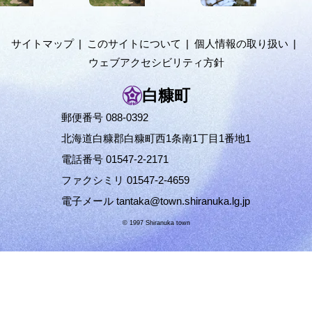
ニ
ュ
サイトマップ
このサイトについて
個人情報の取り扱い
ー
ウェブアクセシビリティ方針
へ
白糠町
郵便番号 088-0392
北海道白糠郡白糠町西1条南1丁目1番地1
電話番号 01547-2-2171
ファクシミリ 01547-2-4659
電子メール
tantaka@town.shiranuka.lg.jp
© 1997 Shiranuka town
ペ
ー
ジ
の