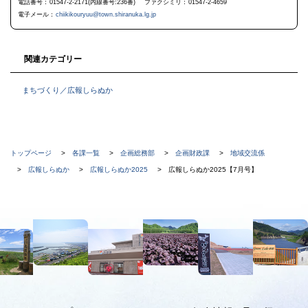
に
電話番号
01547-2-2171(内線番号:236番)
ファクシミリ
01547-2-4659
戻
電子メール
chiikikouryuu@town.shiranuka.lg.jp
る
関連カテゴリー
まちづくり／広報しらぬか
現
トップページ
各課一覧
企画総務部
企画財政課
地域交流係
在
広報しらぬか
広報しらぬか2025
広報しらぬか2025【7月号】
位
置
本
の
文
階
へ
メ
層
ニ
ュ