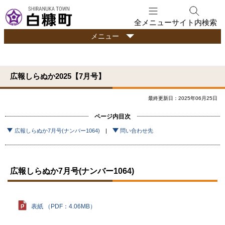
本
文
全メニュー
サイト内検索
へ
行
メニュー
メ
政
ニ
情
ュ
報
広報しらぬか2025【7月号】
ー
へ
最終更新日：2025年06月25日
ページ内目次
広報しらぬか7月号(ナンバー1064)
問い合わせ先
広報しらぬか7月号(ナンバー1064)
表紙 （PDF：4.06MB）