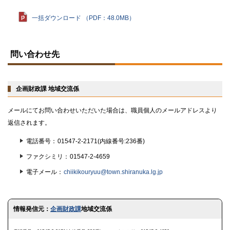
一括ダウンロード （PDF：48.0MB）
ト
ッ
問い合わせ先
プ
に
戻
る
企画財政課 地域交流係
メールにてお問い合わせいただいた場合は、職員個人のメールアドレスより
返信されます。
電話番号
01547-2-2171(内線番号:236番)
ファクシミリ
01547-2-4659
電子メール
chiikikouryuu@town.shiranuka.lg.jp
ト
情報発信元：
企画財政課
地域交流係
ッ
プ