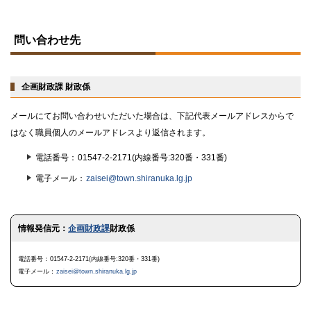
ト
ッ
問い合わせ先
プ
に
戻
る
企画財政課 財政係
メールにてお問い合わせいただいた場合は、下記代表メールアドレスからで
はなく職員個人のメールアドレスより返信されます。
電話番号
01547-2-2171(内線番号:320番・331番)
電子メール
zaisei@town.shiranuka.lg.jp
ト
情報発信元：
企画財政課
財政係
ッ
プ
に
電話番号
01547-2-2171(内線番号:320番・331番)
戻
電子メール
zaisei@town.shiranuka.lg.jp
る