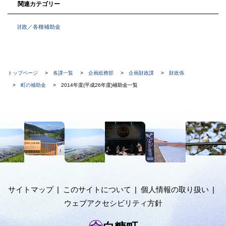
関連カテゴリー
財政／各種補助金
現
トップページ
各課一覧
企画総務部
企画財政課
財政係
在
町の補助金
2014年度(平成26年度)補助金一覧
位
置
本
の
文
階
へ
メ
層
ニ
ュ
サイトマップ
このサイトについて
個人情報の取り扱い
ー
ウェブアクセシビリティ方針
へ