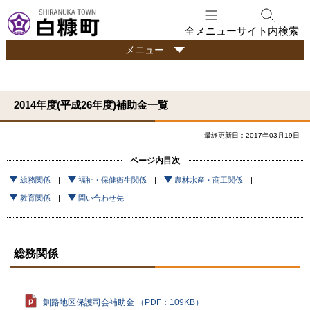
本
文
全メニュー
サイト内検索
へ
行
メニュー
メ
政
ニ
情
ュ
報
2014年度(平成26年度)補助金一覧
ー
へ
最終更新日：2017年03月19日
ページ内目次
総務関係
福祉・保健衛生関係
農林水産・商工関係
教育関係
問い合わせ先
総務関係
釧路地区保護司会補助金 （PDF：109KB）