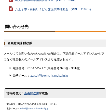
町女性団体連絡協議会補助金 （PDF：105KB）
八王子市・白糠町子ども交流事業補助金 （PDF：116KB）
ト
ッ
問い合わせ先
プ
に
戻
る
企画財政課 財政係
メールにてお問い合わせいただいた場合は、下記代表メールアドレスからで
はなく職員個人のメールアドレスより返信されます。
電話番号
01547-2-2171(内線番号:320番・331番)
電子メール
zaisei@town.shiranuka.lg.jp
ト
情報発信元：
企画財政課
財政係
ッ
プ
に
電話番号
01547-2-2171(内線番号:320番・331番)
戻
電子メール
zaisei@town.shiranuka.lg.jp