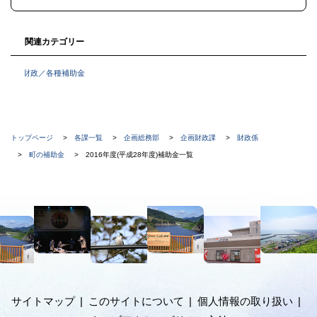
る
関連カテゴリー
財政／各種補助金
現
トップページ
各課一覧
企画総務部
企画財政課
財政係
在
町の補助金
2016年度(平成28年度)補助金一覧
位
置
本
の
文
階
へ
メ
層
ニ
ュ
サイトマップ
このサイトについて
個人情報の取り扱い
ー