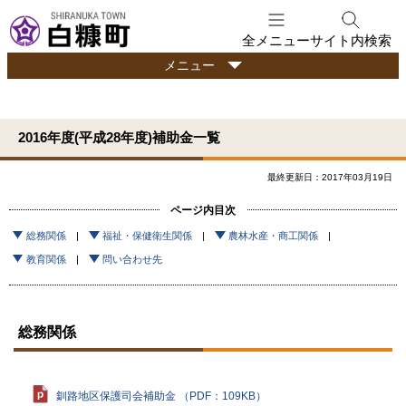
本
文
全メニュー
サイト内検索
へ
行
メニュー
メ
政
ニ
情
ュ
報
2016年度(平成28年度)補助金一覧
ー
へ
最終更新日：2017年03月19日
ページ内目次
総務関係
福祉・保健衛生関係
農林水産・商工関係
教育関係
問い合わせ先
総務関係
釧路地区保護司会補助金 （PDF：109KB）