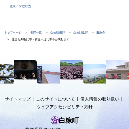
財政／財政状況
現
トップページ
各課一覧
企画総務部
企画財政課
財政係
在
健全化判断比率・資金不足比率を公表します
位
置
本
の
文
階
へ
メ
層
ニ
ュ
サイトマップ
このサイトについて
個人情報の取り扱い
ー
ウェブアクセシビリティ方針
へ
白糠町