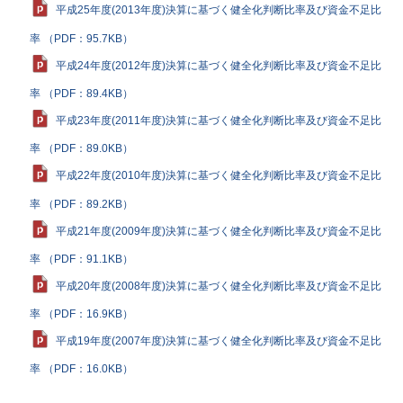
平成25年度(2013年度)決算に基づく健全化判断比率及び資金不足比
率 （PDF：95.7KB）
平成24年度(2012年度)決算に基づく健全化判断比率及び資金不足比
率 （PDF：89.4KB）
平成23年度(2011年度)決算に基づく健全化判断比率及び資金不足比
率 （PDF：89.0KB）
平成22年度(2010年度)決算に基づく健全化判断比率及び資金不足比
率 （PDF：89.2KB）
平成21年度(2009年度)決算に基づく健全化判断比率及び資金不足比
率 （PDF：91.1KB）
平成20年度(2008年度)決算に基づく健全化判断比率及び資金不足比
率 （PDF：16.9KB）
平成19年度(2007年度)決算に基づく健全化判断比率及び資金不足比
率 （PDF：16.0KB）