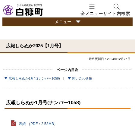
本
文
全メニュー
サイト内検索
へ
行
メニュー
メ
政
ニ
情
ュ
報
広報しらぬか2025【1月号】
ー
へ
最終更新日：2024年12月25日
ページ内目次
広報しらぬか1月号(ナンバー1058)
問い合わせ先
広報しらぬか1月号(ナンバー1058)
表紙 （PDF：2.58MB）