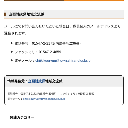
に
戻
る
企画財政課 地域交流係
メールにてお問い合わせいただいた場合は、職員個人のメールアドレスより
返信されます。
電話番号
01547-2-2171(内線番号:236番)
ファクシミリ
01547-2-4659
電子メール
chiikikouryuu@town.shiranuka.lg.jp
ト
情報発信元：
企画財政課
地域交流係
ッ
プ
に
電話番号
01547-2-2171(内線番号:236番)
ファクシミリ
01547-2-4659
戻
電子メール
chiikikouryuu@town.shiranuka.lg.jp
る
関連カテゴリー