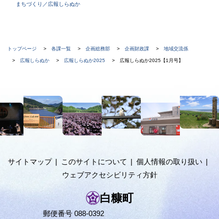
まちづくり／広報しらぬか
現
トップページ
各課一覧
企画総務部
企画財政課
地域交流係
在
広報しらぬか
広報しらぬか2025
広報しらぬか2025【1月号】
位
置
本
の
文
階
へ
メ
層
ニ
ュ
サイトマップ
このサイトについて
個人情報の取り扱い
ー
ウェブアクセシビリティ方針
へ
白糠町
郵便番号 088-0392