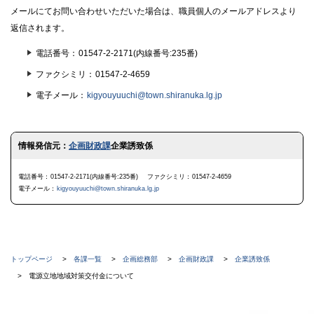
ま
メールにてお問い合わせいただいた場合は、職員個人のメールアドレスより
す
返信されます。
電話番号
01547-2-2171(内線番号:235番)
ファクシミリ
01547-2-4659
電子メール
kigyouyuuchi@town.shiranuka.lg.jp
ト
情報発信元：
企画財政課
企業誘致係
ッ
プ
に
電話番号
01547-2-2171(内線番号:235番)
ファクシミリ
01547-2-4659
戻
電子メール
kigyouyuuchi@town.shiranuka.lg.jp
る
現
トップページ
各課一覧
企画総務部
企画財政課
企業誘致係
在
電源立地地域対策交付金について
位