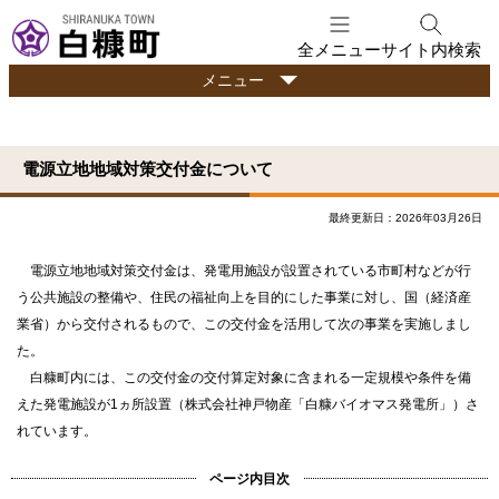
本
文
全メニュー
サイト内検索
へ
行
メニュー
メ
政
ニ
情
ュ
報
電源立地地域対策交付金について
ー
へ
最終更新日：2026年03月26日
電源立地地域対策交付金は、発電用施設が設置されている市町村などが行
う公共施設の整備や、住民の福祉向上を目的にした事業に対し、国（経済産
業省）から交付されるもので、この交付金を活用して次の事業を実施しまし
た。
白糠町内には、この交付金の交付算定対象に含まれる一定規模や条件を備
えた発電施設が1ヵ所設置（株式会社神戸物産「白糠バイオマス発電所」）さ
れています。
ページ内目次