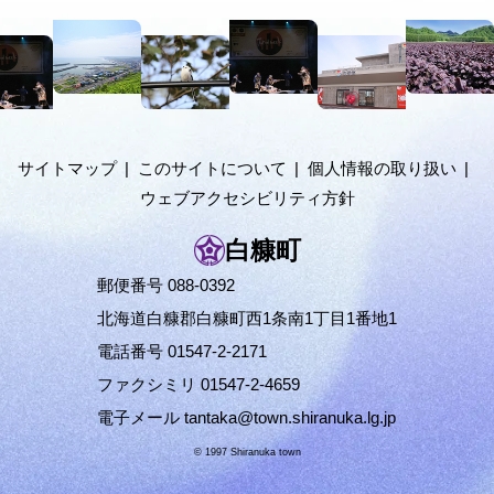
置
本
の
文
階
へ
メ
層
ニ
ュ
サイトマップ
このサイトについて
個人情報の取り扱い
ー
ウェブアクセシビリティ方針
へ
白糠町
郵便番号 088-0392
北海道白糠郡白糠町西1条南1丁目1番地1
電話番号 01547-2-2171
ファクシミリ 01547-2-4659
電子メール
tantaka@town.shiranuka.lg.jp
© 1997 Shiranuka town