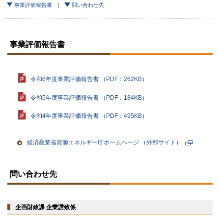
事業評価報告書
問い合わせ先
事業評価報告書
令和6年度事業評価報告書 （PDF：262KB）
令和5年度事業評価報告書 （PDF：184KB）
令和4年度事業評価報告書 （PDF：495KB）
経済産業省資源エネルギー庁ホームページ
（外部サイト）
新
規
ト
ペ
ッ
問い合わせ先
ー
プ
ジ
に
で
戻
開
る
企画財政課 企業誘致係
き