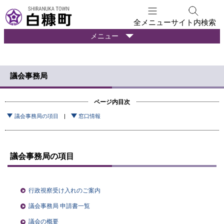
本
文
全メニュー
サイト内検索
へ
暮
メニュー
メ
ら
ニ
し
ュ
の
議会事務局
ー
情
報
へ
ページ内目次
議会事務局の項目
窓口情報
議会事務局の項目
行政視察受け入れのご案内
議会事務局 申請書一覧
議会の概要