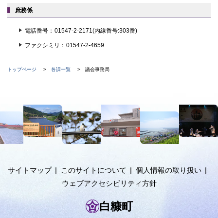
庶務係
電話番号
01547-2-2171(内線番号:303番)
ファクシミリ
01547-2-4659
現
ト
トップページ
各課一覧
議会事務局
ッ
在
プ
に
位
本
戻
置
る
文
の
へ
階
メ
ニ
層
ュ
サイトマップ
このサイトについて
個人情報の取り扱い
ー
ウェブアクセシビリティ方針
へ
白糠町