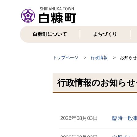
本
文
へ
メ
ニ
白糠町について
まちづくり
ュ
ー
へ
現
トップページ
行政情報
お知らせ
在
位
行政情報のお知らせ
置
の
階
層
2026年08月03日
臨時一般