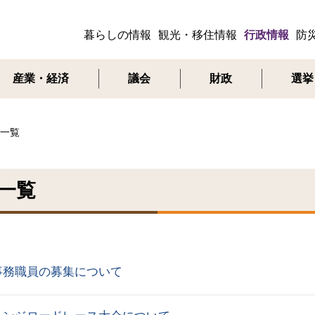
暮らしの情報
観光・移住情報
行政情報
防
メ
ニ
産業・経済
議会
財政
選挙
ュ
ー
一覧
一覧
事務職員の募集について