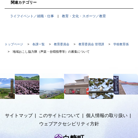
関連カテゴリー
ライフイベント／就職・仕事
教育・文化・スポーツ／教育
現
トップページ
各課一覧
教育委員会
教育委員会 管理課
学校教育係
在
地域おこし協力隊（声楽・合唱指導等）の募集について
位
置
本
の
文
階
へ
メ
層
ニ
ュ
サイトマップ
このサイトについて
個人情報の取り扱い
ー
ウェブアクセシビリティ方針
へ