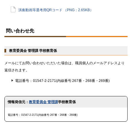
演奏動画等選考用QRコード （PNG：2.65KB）
ト
ッ
問い合わせ先
プ
に
戻
る
教育委員会 管理課 学校教育係
メールにてお問い合わせいただいた場合は、職員個人のメールアドレスより
返信されます。
電話番号
01547-2-2171(内線番号:267番・268番・269番)
ト
情報発信元：
教育委員会 管理課
学校教育係
ッ
プ
に
電話番号
01547-2-2171(内線番号:267番・268番・269番)
戻
る