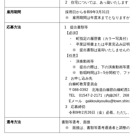
2 住宅については、あっ旋いたします
雇用期間
採用日から令和9年3月31日
※ 雇用期間は年度末までとなりますが、
応募方法
1 提出書類等
【必須】
・ 町指定の履歴書（カラー写真付）1
・ 卒業証明書または卒業見込み証明書
※ 提出書類は返却いたしませんので、
【任意】
・ 演奏動画等
※ 提出の際は、下の演奏動画等選考用Q
※ 歌唱時間は3～5分間程で、ファイル
2 お申し込み先
白糠町教育委員会
〒088-0392 北海道白糠郡白糠町西1条
TEL 01547-2-2171（内線267、268、26
Eメール gakkoukyouiku@town.shiranuka
3 応募締切
令和9年2月26日（金）必着。ただし、採
選考方法
書類等選考、面接
※ 面接は、書類等選考通過者と調整の上