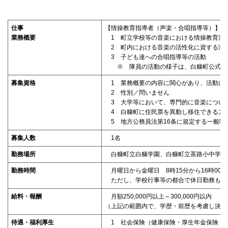
仕事
【情操教育指導者（声楽・合唱指導等）】
業務概要
1 町立学校等の音楽における情操教育活
2 町内における音楽の活性化に資する活
3 子ども達への合唱指導等の活動
※ 隊員の活動の様子は、白糠町公式イン
募集資格
1 業務概要の内容に関心があり、活動に
2 性別／問いません
3 大学等において、専門的に音楽につい
4 白糠町に住民票を異動し移住できる方
5 地方公務員法第16条に規定する一般
募集人数
1名
勤務場所
白糠町立白糠学園、白糠町立茶路小中学校
勤務時間
月曜日から金曜日 8時15分から16時00
ただし、学校行事等の都合で休日勤務もあ
給料・報酬
月額250,000円以上～300,000円以内
（上記の範囲内で、学歴・前歴を考慮し決定
待遇・福利厚生
1 社会保険（健康保険・厚生年金保険・