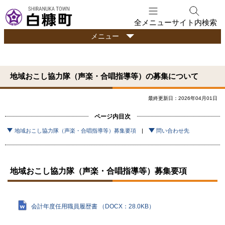
本
文
全メニュー
サイト内検索
へ
行
メニュー
メ
政
ニ
情
ュ
報
地域おこし協力隊（声楽・合唱指導等）の募集について
ー
へ
最終更新日：2026年04月01日
ページ内目次
地域おこし協力隊（声楽・合唱指導等）募集要項
問い合わせ先
地域おこし協力隊（声楽・合唱指導等）募集要項
会計年度任用職員履歴書 （DOCX：28.0KB）