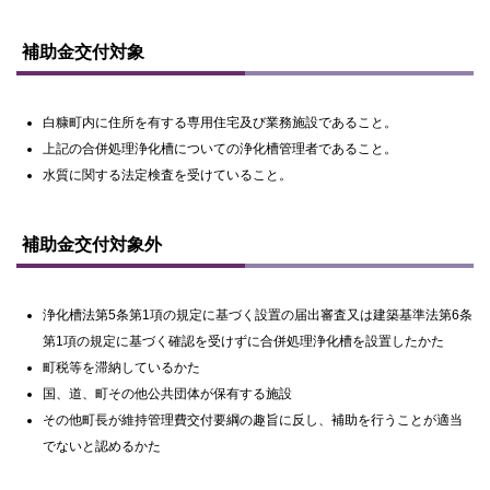
補助金交付対象
白糠町内に住所を有する専用住宅及び業務施設であること。
上記の合併処理浄化槽についての浄化槽管理者であること。
水質に関する法定検査を受けていること。
ト
ッ
補助金交付対象外
プ
に
戻
る
浄化槽法第5条第1項の規定に基づく設置の届出審査又は建築基準法第6条
第1項の規定に基づく確認を受けずに合併処理浄化槽を設置したかた
町税等を滞納しているかた
国、道、町その他公共団体が保有する施設
その他町長が維持管理費交付要綱の趣旨に反し、補助を行うことが適当
でないと認めるかた
ト