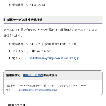
電話番号
0154-38-2373
町民サービス課 生活環境係
メールにてお問い合わせいただいた場合は、職員個人のメールアドレスより
返信されます。
電話番号
01547-2-2171(内線番号:517番・518番)
ファクシミリ
01547-2-4659
電子メール
seikatsukankyou@town.shiranuka.lg.jp
ト
情報発信元：
町民サービス課
生活環境係
ッ
プ
に
電話番号
01547-2-2171(内線番号:517番・518番)
ファクシミリ
01547-2-4659
戻
電子メール
seikatsukankyou@town.shiranuka.lg.jp
る
関連カテゴリー