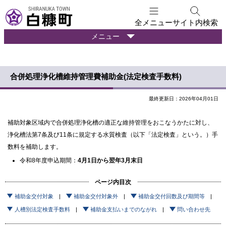
本
文
全メニュー
サイト内検索
へ
暮
メニュー
メ
ら
ニ
し
ュ
の
合併処理浄化槽維持管理費補助金(法定検査手数料)
ー
情
報
へ
最終更新日：2026年04月01日
補助対象区域内で合併処理浄化槽の適正な維持管理をおこなうかたに対し、
浄化槽法第7条及び11条に規定する水質検査（以下「法定検査」という。）手
数料を補助します。
令和8年度申込期間：
4月1日から翌年3月末日
ページ内目次
補助金交付対象
補助金交付対象外
補助金交付回数及び期間等
人槽別法定検査手数料
補助金支払いまでのながれ
問い合わせ先