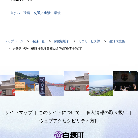
住まい・環境・交通／生活・環境
現
トップページ
各課一覧
保健福祉部
町民サービス課
生活環境係
在
合併処理浄化槽維持管理費補助金(法定検査手数料)
位
置
本
の
文
階
へ
メ
層
ニ
ュ
サイトマップ
このサイトについて
個人情報の取り扱い
ー
ウェブアクセシビリティ方針
へ
白糠町