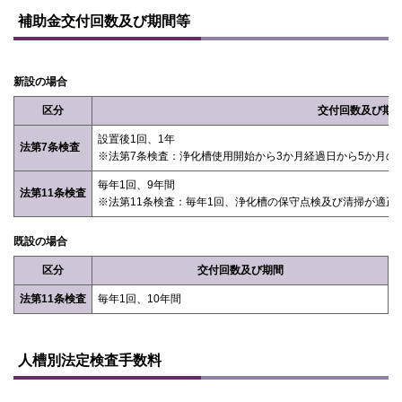
ッ
補助金交付回数及び期間等
プ
に
戻
る
新設の場合
区分
交付回数及び期
設置後1回、1年
法第7条検査
※法第7条検査：浄化槽使用開始から3か月経過日から5か月
毎年1回、9年間
法第11条検査
※法第11条検査：毎年1回、浄化槽の保守点検及び清掃が適正
既設の場合
区分
交付回数及び期間
法第11条検査
毎年1回、10年間
ト
ッ
人槽別法定検査手数料
プ
に
戻