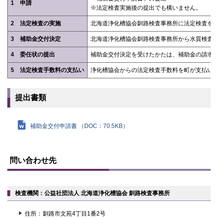
1 申請
※法定検査実施後の提出でも構いません。
2 法定検査の実施
北海道浄化槽協会釧路検査事務所に法定検査を
3 補助金交付決定
北海道浄化槽協会釧路検査事務所から水質検査
4 委任状の提出
補助金交付決定を受けたかたは、補助金の請求
5 法定検査手数料の支払い
浄化槽協会からの法定検査手数料を町が支払い
提出書類
補助金交付申請書 （DOC：70.5KB）
ト
ッ
問い合わせ先
プ
に
戻
る
検査機関：公益社団法人 北海道浄化槽協会 釧路検査事務所
住所
釧路市文苑4丁目1番2号