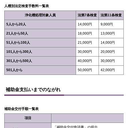
る
人槽別法定検査手数料一覧表
浄化槽処理対象人員
法第7条検査
法第11条検査
5人から20人
14,000円
9,000円
21人から50人
18,000円
13,000円
51人から100人
21,000円
14,000円
101人から300人
30,000円
20,000円
301人から500人
40,000円
30,000円
501人から
50,000円
42,000円
ト
ッ
補助金支払いまでのながれ
プ
に
戻
る
補助金交付手順一覧表
項目
「補助金交付申請書」の提出