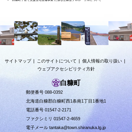
在
位
置
本
の
文
階
へ
メ
層
ニ
ュ
サイトマップ
このサイトについて
個人情報の取り扱い
ー
ウェブアクセシビリティ方針
へ
白糠町
郵便番号 088-0392
北海道白糠郡白糠町西1条南1丁目1番地1
電話番号 01547-2-2171
ファクシミリ 01547-2-4659
電子メール
tantaka@town.shiranuka.lg.jp