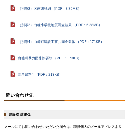
（別添2）区画図詳細 （PDF：3.79MB）
（別添3）白糠小学校地質調査結果 （PDF：6.38MB）
（別添4）白糠町建設工事共同企業体 （PDF：171KB）
白糠町暴力団排除要領 （PDF：173KB）
参考資料4 （PDF：213KB）
ト
ッ
問い合わせ先
プ
に
戻
る
建設課 建築係
メールにてお問い合わせいただいた場合は、職員個人のメールアドレスより