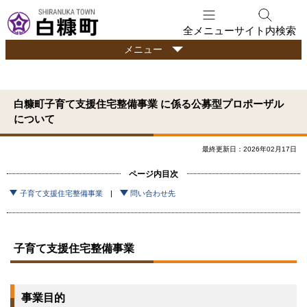
本
文
全メニュー
サイト内検索
へ
行
メニュー
メ
政
ニ
情
ュ
報
白糠町子育て支援住宅整備事業 に係る公募型プロポーザル
ー
について
へ
最終更新日：2026年02月17日
ページ内目次
子育て支援住宅整備事業
問い合わせ先
子育て支援住宅整備事業
事業目的