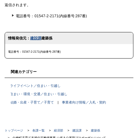
返信されます。
電話番号
01547-2-2171(内線番号:287番)
ト
情報発信元：
建設課
建築係
ッ
プ
に
電話番号
01547-2-2171(内線番号:287番)
戻
る
関連カテゴリー
ライフイベント／住まい・引越し
住まい・環境・交通／住まい・引越し
結婚・出産・子育て／子育て
事業者向け情報／入札・契約
現
トップページ
各課一覧
経済部
建設課
建築係
白糠町子育て支援住宅整備事業 に係る公募型プロポーザルについて