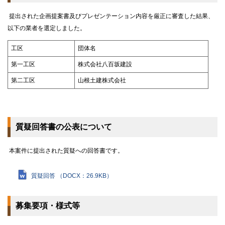
提出された企画提案書及びプレゼンテーション内容を厳正に審査した結果、
以下の業者を選定しました。
工区
団体名
第一工区
株式会社八百坂建設
第二工区
山根土建株式会社
質疑回答書の公表について
本案件に提出された質疑への回答書です。
質疑回答 （DOCX：26.9KB）
募集要項・様式等