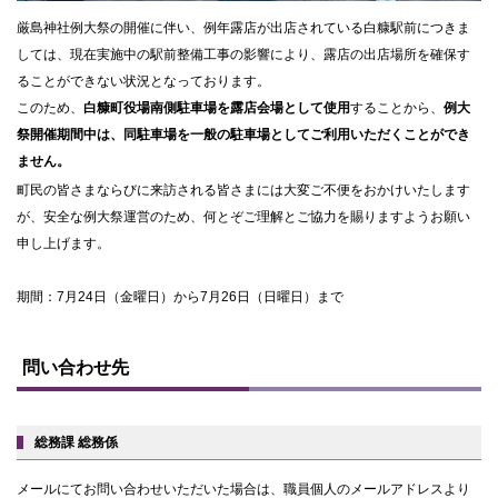
厳島神社例大祭の開催に伴い、例年露店が出店されている白糠駅前につきま
しては、現在実施中の駅前整備工事の影響により、露店の出店場所を確保す
ることができない状況となっております。
このため、
白糠町役場南側駐車場を露店会場として使用
することから、
例大
祭開催期間中は、同駐車場を一般の駐車場としてご利用いただくことができ
ません。
町民の皆さまならびに来訪される皆さまには大変ご不便をおかけいたします
が、安全な例大祭運営のため、何とぞご理解とご協力を賜りますようお願い
申し上げます。
期間：7月24日（金曜日）から7月26日（日曜日）まで
ト
ッ
問い合わせ先
プ
に
戻
る
総務課 総務係
メールにてお問い合わせいただいた場合は、職員個人のメールアドレスより