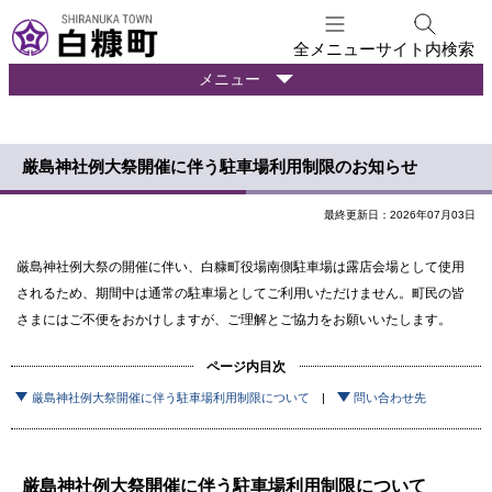
本
文
全メニュー
サイト内検索
へ
暮
メニュー
メ
ら
ニ
し
ュ
の
厳島神社例大祭開催に伴う駐車場利用制限のお知らせ
ー
情
報
へ
最終更新日：2026年07月03日
厳島神社例大祭の開催に伴い、白糠町役場南側駐車場は露店会場として使用
されるため、期間中は通常の駐車場としてご利用いただけません。町民の皆
さまにはご不便をおかけしますが、ご理解とご協力をお願いいたします。
ページ内目次
厳島神社例大祭開催に伴う駐車場利用制限について
問い合わせ先
厳島神社例大祭開催に伴う駐車場利用制限について