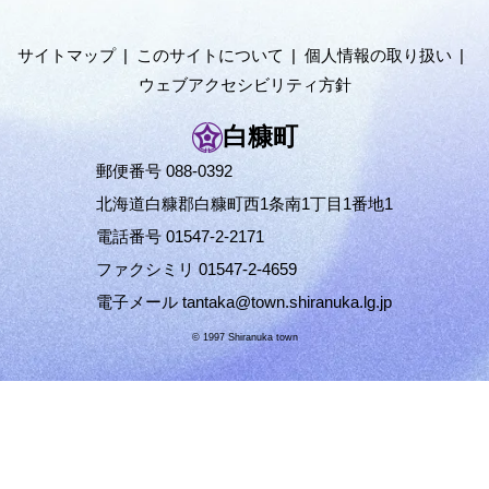
ニ
ュ
サイトマップ
このサイトについて
個人情報の取り扱い
ー
ウェブアクセシビリティ方針
へ
白糠町
郵便番号 088-0392
北海道白糠郡白糠町西1条南1丁目1番地1
電話番号 01547-2-2171
ファクシミリ 01547-2-4659
電子メール
tantaka@town.shiranuka.lg.jp
© 1997 Shiranuka town
ペ
ー
ジ
の