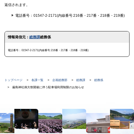
返信されます。
電話番号
01547-2-2171(内線番号:216番・217番・218番・219番)
ト
情報発信元：
総務課
総務係
ッ
プ
に
電話番号
01547-2-2171(内線番号:216番・217番・218番・219番)
戻
る
現
トップページ
各課一覧
企画総務部
総務課
総務係
在
厳島神社例大祭開催に伴う駐車場利用制限のお知らせ
位
置
本
の
文
階
へ
メ
層