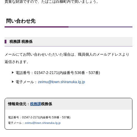
貴重な財源ですので、たばこは白糠町内で買いましょう。
ト
ッ
問い合わせ先
プ
に
戻
る
税務課 税務係
メールにてお問い合わせいただいた場合は、職員個人のメールアドレスより
返信されます。
電話番号
01547-2-2171(内線番号:536番・537番)
電子メール
zeimu@town.shiranuka.lg.jp
ト
情報発信元：
税務課
税務係
ッ
プ
に
電話番号
01547-2-2171(内線番号:536番・537番)
戻
電子メール
zeimu@town.shiranuka.lg.jp
る