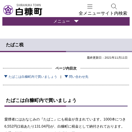
本
文
全メニュー
サイト内検索
へ
暮
メニュー
メ
ら
ニ
し
ュ
の
たばこ税
ー
情
報
へ
最終更新日：2021年11月11日
ページ内目次
たばこは白糠町内で買いましょう
問い合わせ先
たばこは白糠町内で買いましょう
愛煙者にはおなじみの『たばこ』にも税金が含まれています。1000本につき
6,552円(1箱あたり131.04円)が、白糠町に税金として納付されております。