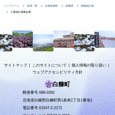
現
トップページ
各課一覧
企画総務部
総務課
情報統計係
在
工業統計調査結果
位
置
本
の
文
階
へ
メ
層
ニ
ュ
サイトマップ
このサイトについて
個人情報の取り扱い
ー
ウェブアクセシビリティ方針
へ
白糠町
郵便番号 088-0392
北海道白糠郡白糠町西1条南1丁目1番地1
電話番号 01547-2-2171