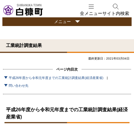
本
文
全メニュー
サイト内検索
へ
行
メニュー
メ
政
ニ
情
ュ
報
工業統計調査結果
ー
へ
最終更新日：2021年03月04日
ページ内目次
平成26年度から令和元年度までの工業統計調査結果(経済産業省)
問い合わせ先
平成26年度から令和元年度までの工業統計調査結果(経済
産業省)