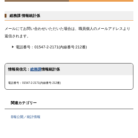
に
戻
る
総務課 情報統計係
メールにてお問い合わせいただいた場合は、職員個人のメールアドレスより
返信されます。
電話番号
01547-2-2171(内線番号:212番)
ト
情報発信元：
総務課
情報統計係
ッ
プ
に
電話番号
01547-2-2171(内線番号:212番)
戻
る
関連カテゴリー
情報公開／統計情報