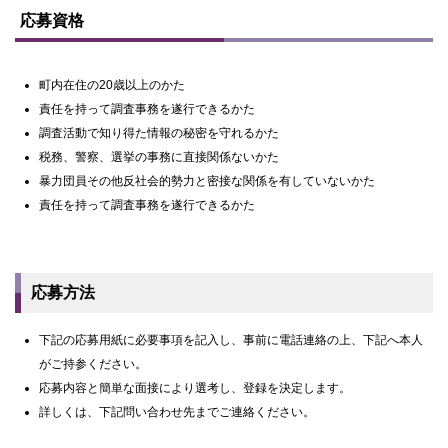
ッ
応募資格
プ
に
戻
る
町内在住の20歳以上のかた
責任を持って調査事務を遂行できるかた
調査活動で知り得た情報の秘密を守れるかた
税務、警察、選挙の事務に直接関係ないかた
暴力団員その他反社会的勢力と密接な関係を有していないかた
責任を持って調査事務を遂行できるかた
応募方法
下記の応募用紙に必要事項を記入し、事前に電話連絡の上、下記へ本人
がご持参ください。
応募内容と簡単な面接により選考し、登録を決定します。
詳しくは、下記問い合わせ先までご連絡ください。