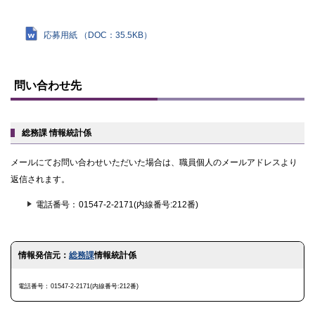
応募用紙 （DOC：35.5KB）
ト
ッ
問い合わせ先
プ
に
戻
る
総務課 情報統計係
メールにてお問い合わせいただいた場合は、職員個人のメールアドレスより
返信されます。
電話番号
01547-2-2171(内線番号:212番)
ト
情報発信元：
総務課
情報統計係
ッ
プ
に
電話番号
01547-2-2171(内線番号:212番)
戻
る