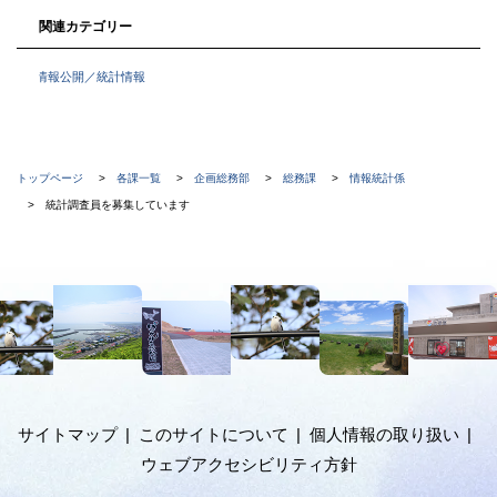
関連カテゴリー
情報公開／統計情報
現
トップページ
各課一覧
企画総務部
総務課
情報統計係
在
統計調査員を募集しています
位
置
本
の
文
階
へ
メ
層
ニ
ュ
サイトマップ
このサイトについて
個人情報の取り扱い
ー
ウェブアクセシビリティ方針
へ