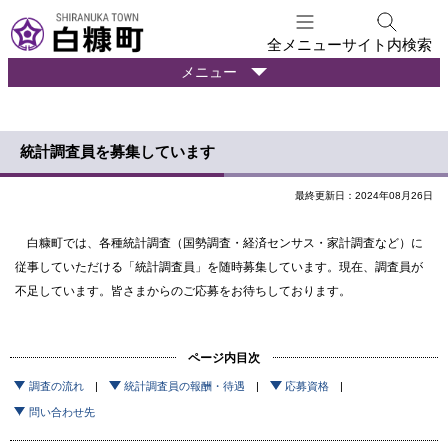
本
文
全メニュー
サイト内検索
へ
暮
メニュー
メ
ら
ニ
し
ュ
の
統計調査員を募集しています
ー
情
報
へ
最終更新日：2024年08月26日
白糠町では、各種統計調査（国勢調査・経済センサス・家計調査など）に
従事していただける「統計調査員」を随時募集しています。現在、調査員が
不足しています。皆さまからのご応募をお待ちしております。
ページ内目次
調査の流れ
統計調査員の報酬・待遇
応募資格
問い合わせ先