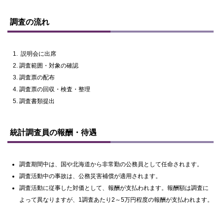
調査の流れ
説明会に出席
調査範囲・対象の確認
調査票の配布
調査票の回収・検査・整理
調査書類提出
ト
ッ
統計調査員の報酬・待遇
プ
に
戻
る
調査期間中は、国や北海道から非常勤の公務員として任命されます。
調査活動中の事故は、公務災害補償が適用されます。
調査活動に従事した対価として、報酬が支払われます。報酬額は調査に
よって異なりますが、1調査あたり2～5万円程度の報酬が支払われます。
ト