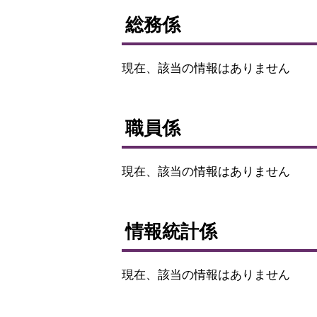
総務係
現在、該当の情報はありません
ト
ッ
職員係
プ
に
現在、該当の情報はありません
戻
る
ト
ッ
情報統計係
プ
に
現在、該当の情報はありません
戻
る
ト