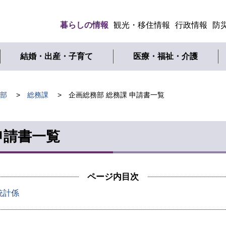
暮らしの情報
観光・移住情報
行政情報
防
メ
ニ
結婚・出産・子育て
医療・福祉・介護
ュ
ー
部
総務課
企画総務部 総務課 申請書一覧
申請書一覧
ページ内目次
統計係