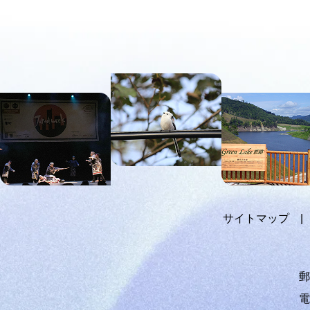
ッ
プ
に
本
戻
文
る
へ
メ
ニ
ュ
ー
へ
サイトマップ
郵
電