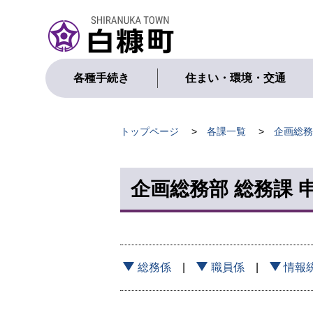
本
文
へ
メ
ニ
各種手続き
住まい・環境・交通
ュ
ー
へ
現
トップページ
各課一覧
企画総務
在
位
企画総務部 総務課 
置
の
階
層
総務係
職員係
情報