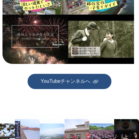
YouTubeチャンネルへ
新
規
ペ
ー
ジ
本
で
文
開
へ