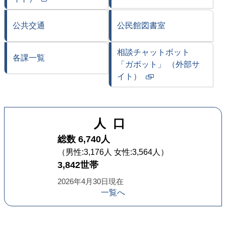
新
規
公共交通
公民館図書室
ペ
ー
相談チャットボット
ジ
各課一覧
「ガボット」
（外部サ
で
イト）
開
新
き
規
ま
ペ
す
人口
ー
ジ
総数 6,740人
で
（男性:3,176人 女性:3,564人）
開
3,842世帯
き
2026年4月30日現在
ま
一覧へ
す