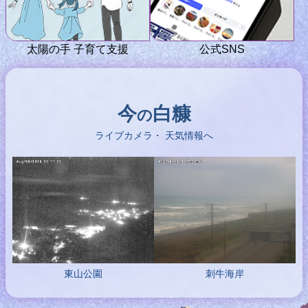
太陽の手 子育て支援
公式SNS
今
白糠
の
ライブカメラ・
天気情報へ
東山公園
刺牛海岸