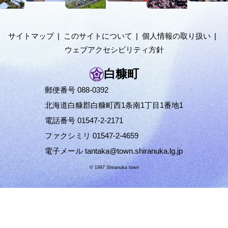
き
メ
ま
ニ
す
ュ
サイトマップ
このサイトについて
個人情報の取り扱い
ー
ウェブアクセシビリティ方針
へ
白糠町
郵便番号 088-0392
北海道白糠郡白糠町西1条南1丁目1番地1
電話番号 01547-2-2171
ファクシミリ 01547-2-4659
電子メール
tantaka@town.shiranuka.lg.jp
© 1997 Shiranuka town
ペ
ー
ジ