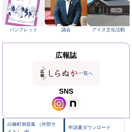
パンフレット
議会
アイヌ文化活動
広報誌
一覧へ
SNS
白糠町例規集
（外部サ
申請書ダウンロード
イト）