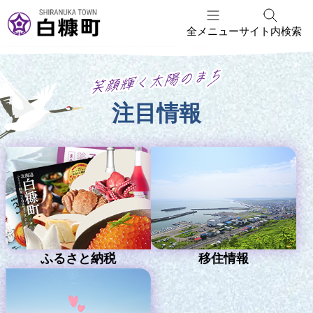
本
文
全メニュー
サイト内検索
へ
白
メ
ニ
糠
ュ
町
笑顔輝く 太
注目情報
ー
へ
ホ
陽のまち
ー
ム
ふるさと納税
移住情報