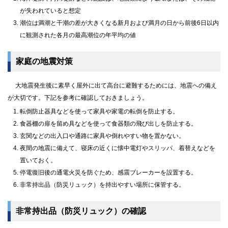
が失われていると想定
潮位は満潮と干潮の差が大きくなる新月および満月の日から前後6日以内
に観測された各月の最高潮位の年平均の値
家庭の地震対策
大地震発生後に素早く屋外に出て高台に避難するためには、地震への備え
が大切です。下記を参考に確認しておきましょう。
転倒防止器具などを使って家具や家電の転倒を防止する。
食器棚の扉を留め具などを使って食器類の飛び出しを防止する。
玄関などの出入口や通路に家具や倒れやすい物を置かない。
夜間の地震に備えて、寝床の近くに懐中電灯やスリッパ、着替えなどを
置いておく。
停電復旧後の通電火災を防ぐため、感震ブレーカーを設置する。
非常持出品（防災リュック）を持出やすい場所に保管する。
非常持出品（防災リュック）の確認