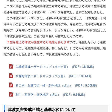
白糠町では、地震による津波の被害を最小限に食い止めるため、津波のメ
カニズムや普段からの地震や津波に対する対策、津波による浸水予想や避難
経路を確認できるよう津波ハザードマップを作成し、全戸に配布しました。
この津波ハザードマップは、令和2年4月に国が公表した「日本海溝・千島
海溝沿いにおける最大クラスの津波断層モデル」を基本に、北海道が最新の
地形データを用いて詳細なシミュレーションを行い、令和4年1月に指定した
「津波災害警戒区域」に基づき白糠町が作成したものです。
予想を超える津波が発生する可能性もあります
ので、過信しないよう注意
するとともに、避難先や避難経路、持出品など、日ごろから家族や職場、地
域の皆さんと話し合いをして、防災意識を高めましょう。
白糠町津波ハザードマップ（オモテ面） （PDF：18.4MB）
白糠町津波ハザードマップ（ウラ面） （PDF：10.5MB）
和天別・白糠市街・岬・刺牛地区（拡大） （PDF：9.66MB）
刺牛・西庶路・庶路地区（拡大） （PDF：9.66MB）
津波災害警戒区域と基準水位について