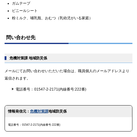
ガムテープ
ビニールシート
粉ミルク、哺乳瓶、おむつ（乳幼児がいる家庭）
ト
ッ
問い合わせ先
プ
に
戻
る
危機対策課 地域防災係
メールにてお問い合わせいただいた場合は、職員個人のメールアドレスより
返信されます。
電話番号
01547-2-2171(内線番号:222番)
ト
情報発信元：
危機対策課
地域防災係
ッ
プ
に
電話番号
01547-2-2171(内線番号:222番)
戻
る