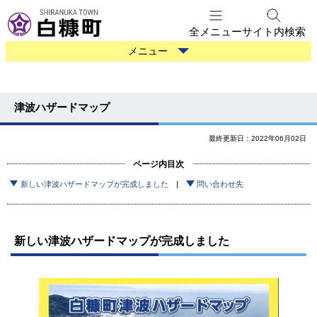
本
文
全メニュー
サイト内検索
へ
防
メニュー
メ
災
ニ
情
ュ
報
津波ハザードマップ
ー
へ
最終更新日：2022年06月02日
ページ内目次
新しい津波ハザードマップが完成しました
問い合わせ先
新しい津波ハザードマップが完成しました