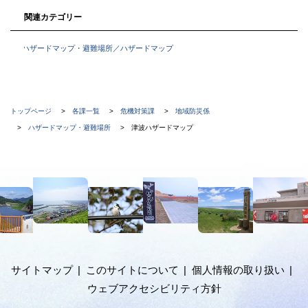
関連カテゴリー
ハザードマップ・避難場所／ハザードマップ
現
トップページ
各課一覧
危機対策課
地域防災係
在
ハザードマップ・避難場所
津波ハザードマップ
位
置
本
の
文
階
へ
メ
層
ニ
ュ
サイトマップ
このサイトについて
個人情報の取り扱い
ー
ウェブアクセシビリティ方針
へ