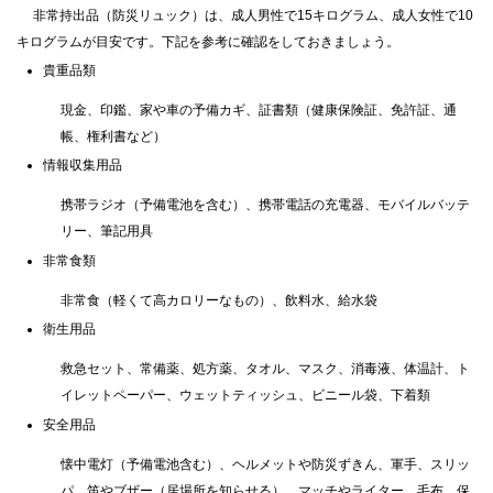
非常持出品（防災リュック）は、成人男性で15キログラム、成人女性で10
キログラムが目安です。下記を参考に確認をしておきましょう。
貴重品類
現金、印鑑、家や車の予備カギ、証書類（健康保険証、免許証、通
帳、権利書など）
情報収集用品
携帯ラジオ（予備電池を含む）、携帯電話の充電器、モバイルバッテ
リー、筆記用具
非常食類
非常食（軽くて高カロリーなもの）、飲料水、給水袋
衛生用品
救急セット、常備薬、処方薬、タオル、マスク、消毒液、体温計、ト
イレットペーパー、ウェットティッシュ、ビニール袋、下着類
安全用品
懐中電灯（予備電池含む）、ヘルメットや防災ずきん、軍手、スリッ
パ、笛やブザー（居場所を知らせる）、マッチやライター、毛布、保