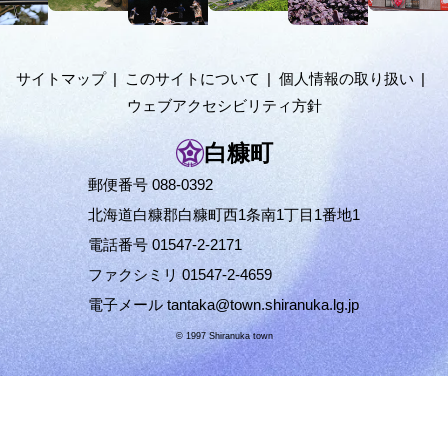
メ
層
ニ
ュ
サイトマップ
このサイトについて
個人情報の取り扱い
ー
ウェブアクセシビリティ方針
へ
白糠町
郵便番号 088-0392
北海道白糠郡白糠町西1条南1丁目1番地1
電話番号 01547-2-2171
ファクシミリ 01547-2-4659
電子メール
tantaka@town.shiranuka.lg.jp
© 1997 Shiranuka town
ペ
ー
ジ