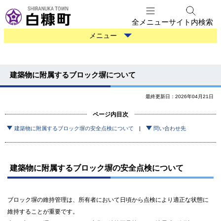
本
文
全メニュー
サイト内検索
へ
防
メニュー
メ
災
ニ
情
ュ
報
建築物に附属するブロック塀について
ー
へ
最終更新日：2026年04月21日
ページ内目次
建築物に附属するブロック塀の安全点検について
問い合わせ先
建築物に附属するブロック塀の安全点検について
ブロック塀の維持管理は、所有者において日頃から点検により適正な状態に
維持することが重要です。