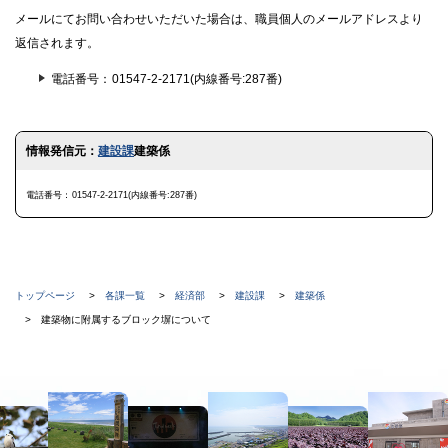
メールにてお問い合わせいただいた場合は、職員個人のメールアドレスより
返信されます。
電話番号
01547-2-2171(内線番号:287番)
ト
情報発信元：
建設課
建築係
ッ
プ
に
電話番号
01547-2-2171(内線番号:287番)
戻
る
現
トップページ
各課一覧
経済部
建設課
建築係
在
建築物に附属するブロック塀について
位
置
本
の
文
階
へ