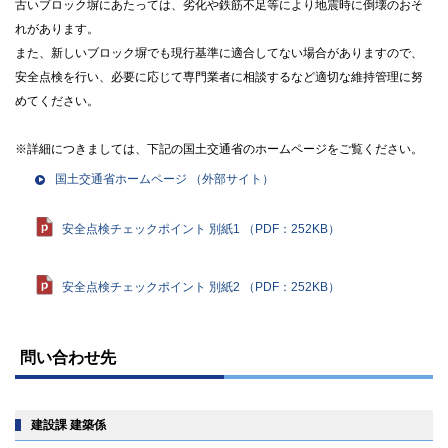
古いブロック塀にあたっては、劣化や鉄筋不足等により地震時に倒壊のおそ
れがあります。
また、新しいブロック塀でも現行基準に適合してない場合がありますので、
安全点検を行い、必要に応じて専門業者に相談するなど適切な維持管理に努
めてください。
※詳細につきましては、下記の国土交通省のホームページをご覧ください。
国土交通省ホームページ
（外部サイト）
安全点検チェックポイント 別紙1 （PDF：252KB）
安全点検チェックポイント 別紙2 （PDF：252KB）
ト
ッ
問い合わせ先
プ
に
戻
る
建設課 建築係