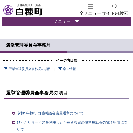
本
文
全メニュー
サイト内検索
へ
暮
メニュー
メ
ら
ニ
し
ュ
の
選挙管理委員会事務局
ー
情
報
へ
ページ内目次
選挙管理委員会事務局の項目
窓口情報
選挙管理委員会事務局の項目
令和5年執行 白糠町議会議員選挙について
ぴったりサービスを利用した不在者投票の投票用紙等の電子申請につ
いて