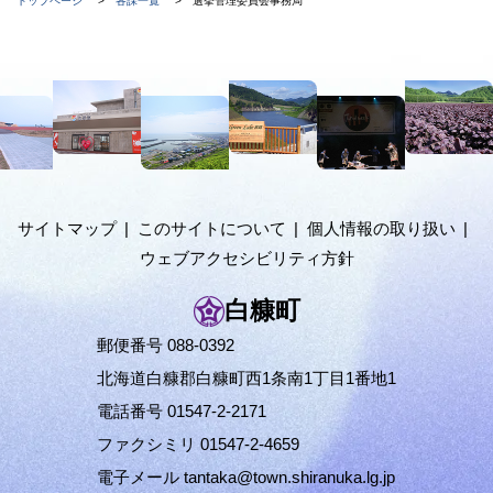
トップページ
各課一覧
選挙管理委員会事務局
ッ
在
プ
に
位
本
戻
置
る
文
の
へ
階
メ
ニ
層
ュ
サイトマップ
このサイトについて
個人情報の取り扱い
ー
ウェブアクセシビリティ方針
へ
白糠町
郵便番号 088-0392
北海道白糠郡白糠町西1条南1丁目1番地1
電話番号 01547-2-2171
ファクシミリ 01547-2-4659
電子メール
tantaka@town.shiranuka.lg.jp