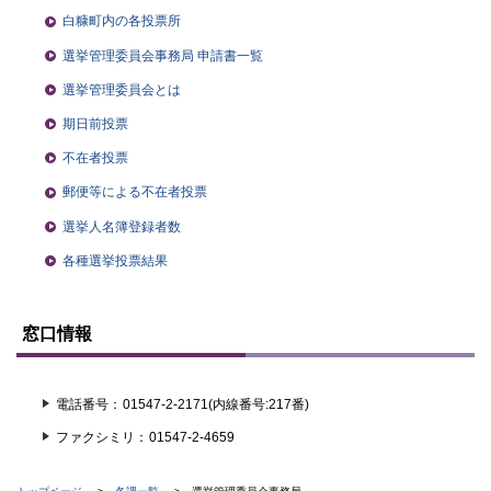
白糠町内の各投票所
選挙管理委員会事務局 申請書一覧
選挙管理委員会とは
期日前投票
不在者投票
郵便等による不在者投票
選挙人名簿登録者数
各種選挙投票結果
ト
ッ
窓口情報
プ
に
戻
る
電話番号
01547-2-2171(内線番号:217番)
ファクシミリ
01547-2-4659
現
ト