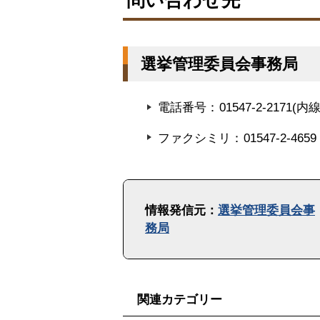
問い合わせ先
プ
に
戻
選挙管理委員会事務局
る
電話番号
01547-2-2171(内
ファクシミリ
01547-2-4659
ト
ッ
情報発信元：
選挙管理委員会事
プ
務局
に
戻
る
関連カテゴリー