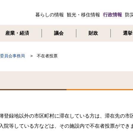
暮らしの情報
観光・移住情報
行政情報
防
メ
ニ
産業・経済
議会
財政
選挙
ュ
ー
委員会事務局
不在者投票
簿登録地以外の市区町村に滞在している方は、滞在先の市
入院等している方などは、その施設内で不在者投票ができ