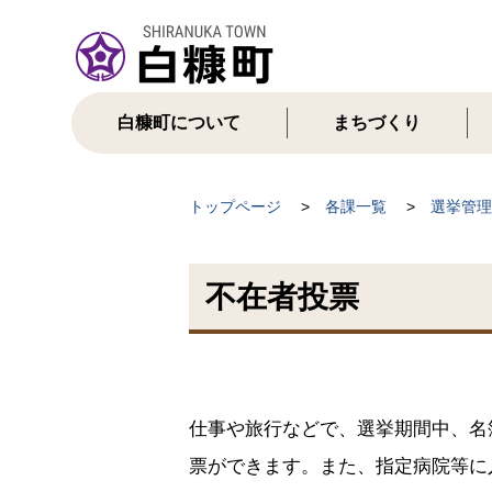
本
文
へ
メ
ニ
白糠町について
まちづくり
ュ
ー
へ
現
トップページ
各課一覧
選挙管理
在
位
不在者投票
置
の
階
層
仕事や旅行などで、選挙期間中、名
票ができます。また、指定病院等に