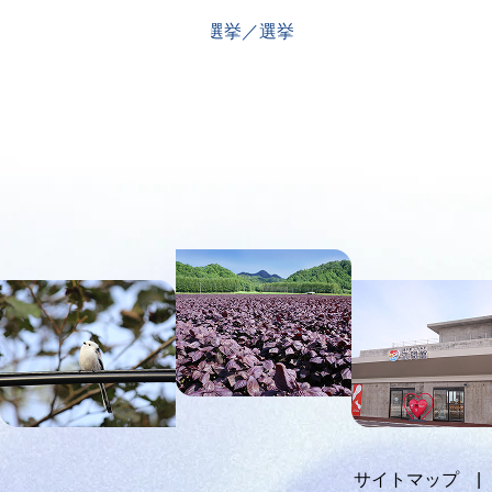
選挙／選挙
本
文
へ
メ
ニ
ュ
ー
へ
サイトマップ