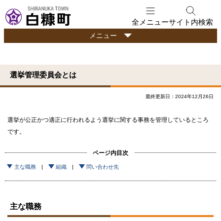
本
文
全メニュー
サイト内検索
へ
行
メニュー
メ
政
ニ
情
ュ
報
選挙管理委員会とは
ー
へ
最終更新日：2024年12月26日
選挙が公正かつ適正に行われるよう選挙に関する事務を管理しているところ
です。
ページ内目次
主な職務
組織
問い合わせ先
主な職務