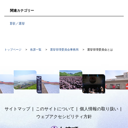
る
関連カテゴリー
選挙／選挙
現
トップページ
各課一覧
選挙管理委員会事務局
選挙管理委員会とは
在
位
本
置
文
の
へ
階
メ
ニ
層
ュ
サイトマップ
このサイトについて
個人情報の取り扱い
ー
ウェブアクセシビリティ方針
へ