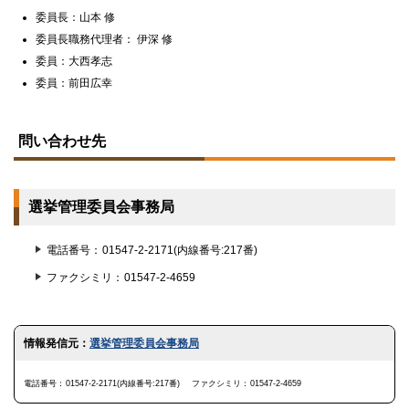
委員長：山本 修
委員長職務代理者： 伊深 修
委員：大西孝志
委員：前田広幸
ト
ッ
問い合わせ先
プ
に
戻
る
選挙管理委員会事務局
電話番号
01547-2-2171(内線番号:217番)
ファクシミリ
01547-2-4659
ト
情報発信元：
選挙管理委員会事務局
ッ
プ
に
電話番号
01547-2-2171(内線番号:217番)
ファクシミリ
01547-2-4659
戻