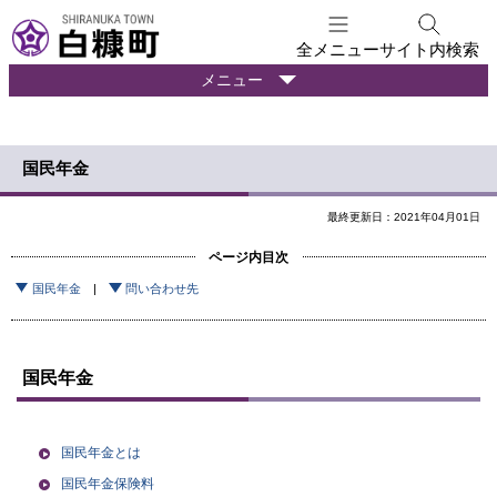
本
文
全メニュー
サイト内検索
へ
暮
メニュー
メ
ら
ニ
し
ュ
の
国民年金
ー
情
報
へ
最終更新日：2021年04月01日
ページ内目次
国民年金
問い合わせ先
国民年金
国民年金とは
国民年金保険料