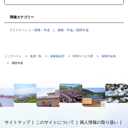
る
関連カテゴリー
ライフイベント／保険・年金
保険・年金／国民年金
現
トップページ
各課一覧
保健福祉部
町民サービス課
保険年金係
在
国民年金
位
置
本
の
文
階
へ
メ
層
ニ
ュ
サイトマップ
このサイトについて
個人情報の取り扱い
ー