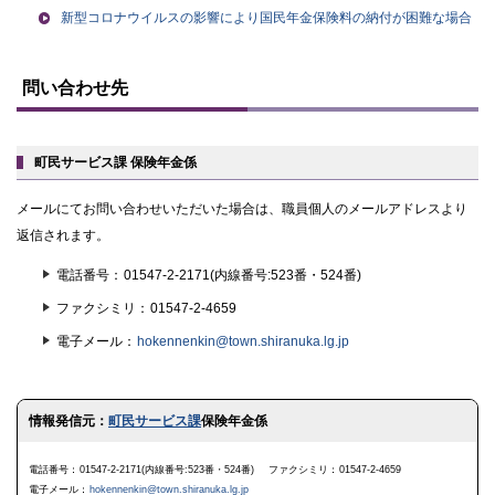
新型コロナウイルスの影響により国民年金保険料の納付が困難な場合
ト
ッ
問い合わせ先
プ
に
戻
る
町民サービス課 保険年金係
メールにてお問い合わせいただいた場合は、職員個人のメールアドレスより
返信されます。
電話番号
01547-2-2171(内線番号:523番・524番)
ファクシミリ
01547-2-4659
電子メール
hokennenkin@town.shiranuka.lg.jp
ト
情報発信元：
町民サービス課
保険年金係
ッ
プ
に
電話番号
01547-2-2171(内線番号:523番・524番)
ファクシミリ
01547-2-4659
戻
電子メール
hokennenkin@town.shiranuka.lg.jp