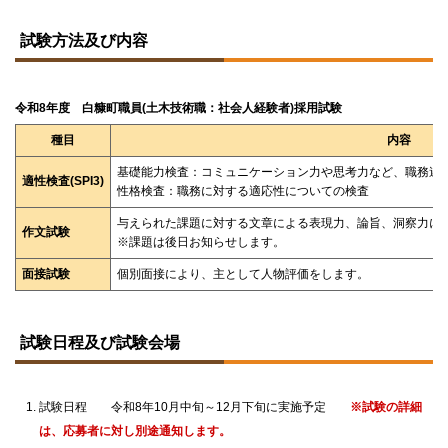
ト
ッ
試験方法及び内容
プ
に
戻
る
令和8年度 白糠町職員(土木技術職：社会人経験者)採用試験
種目
内容
基礎能力検査：コミュニケーション力や思考力など、職務遂
適性検査(SPI3)
性格検査：職務に対する適応性についての検査
与えられた課題に対する文章による表現力、論旨、洞察力に
作文試験
※課題は後日お知らせします。
面接試験
個別面接により、主として人物評価をします。
ト
ッ
試験日程及び試験会場
プ
に
戻
る
試験日程 令和8年10月中旬～12月下旬に実施予定
※試験の詳細
は、応募者に対し別途通知します。