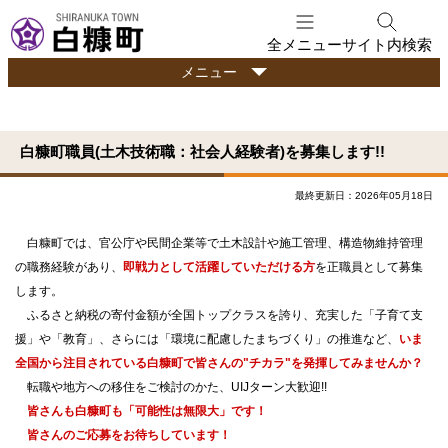
本
文
全メニュー
サイト内検索
へ
行
メニュー
メ
政
ニ
情
ュ
報
白糠町職員(土木技術職：社会人経験者)を募集します!!
ー
へ
最終更新日：2026年05月18日
白糠町では、官公庁や民間企業等で土木設計や施工管理、構造物維持管理
の職務経験があり、
即戦力として活躍していただける方
を正職員として募集
します。
ふるさと納税の寄付金額が全国トップクラスを誇り、充実した「子育て支
援」や「教育」、さらには「環境に配慮したまちづくり」の推進など、
いま
全国から注目されている白糠町で皆さんの"チカラ"を発揮してみませんか？
転職や地方への移住をご検討のかた、UIJターン大歓迎!!
皆さんも白糠町も「可能性は無限大」です！
皆さんのご応募をお待ちしています！