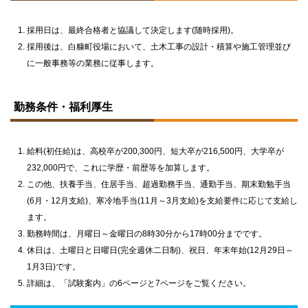
に
戻
採用日は、最終合格者と協議して決定します(随時採用)。
る
採用後は、白糠町役場において、土木工事の設計・積算や施工管理並び
に一般事務等の業務に従事します。
ト
ッ
勤務条件・福利厚生
プ
に
戻
る
給料(初任給)は、高校卒が200,300円、短大卒が216,500円、大学卒が
232,000円で、これに学歴・前歴等を加算します。
この他、扶養手当、住居手当、超過勤務手当、通勤手当、期末勤勉手当
(6月・12月支給)、寒冷地手当(11月～3月支給)を支給要件に応じて支給し
ます。
勤務時間は、月曜日～金曜日の8時30分から17時00分までです。
休日は、土曜日と日曜日(完全週休二日制)、祝日、年末年始(12月29日～
1月3日)です。
詳細は、「試験案内」の6ページと7ページをご覧ください。