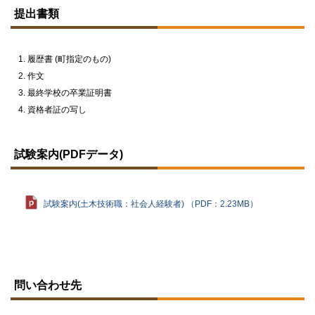
ッ
提出書類
プ
に
戻
る
履歴書 (町指定のもの)
作文
最終学校の卒業証明書
資格者証の写し
ト
ッ
試験案内(PDFデータ)
プ
に
戻
る
試験案内(土木技術職：社会人経験者) （PDF：2.23MB）
ト
ッ
問い合わせ先
プ
に