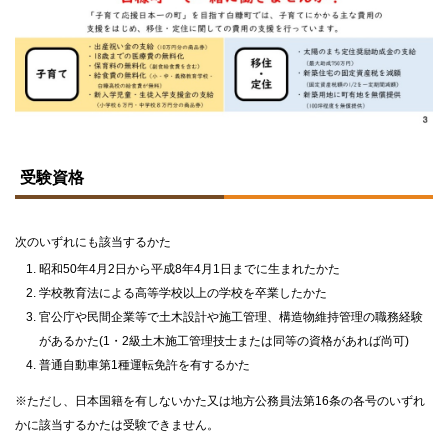
ト
ッ
受験資格
プ
に
戻
る
次のいずれにも該当するかた
昭和50年4月2日から平成8年4月1日までに生まれたかた
学校教育法による高等学校以上の学校を卒業したかた
官公庁や民間企業等で土木設計や施工管理、構造物維持管理の職務経験
があるかた(1・2級土木施工管理技士または同等の資格があれば尚可)
普通自動車第1種運転免許を有するかた
※ただし、日本国籍を有しないかた又は地方公務員法第16条の各号のいずれ
かに該当するかたは受験できません。