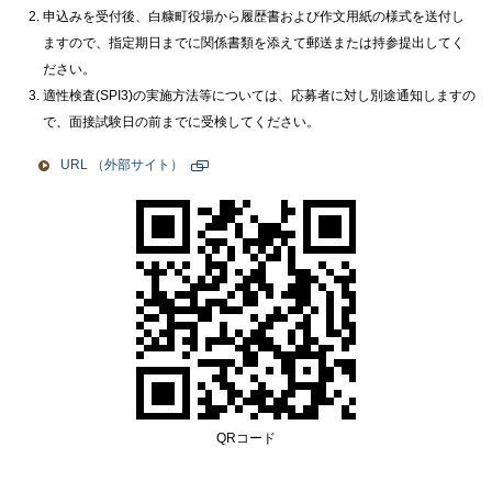
申込みを受付後、白糠町役場から履歴書および作文用紙の様式を送付し
ますので、指定期日までに関係書類を添えて郵送または持参提出してく
ださい。
適性検査(SPI3)の実施方法等については、応募者に対し別途通知しますの
で、面接試験日の前までに受検してください。
URL
（外部サイト）
新
規
ペ
ー
ジ
で
開
き
ま
す
QRコード
ト