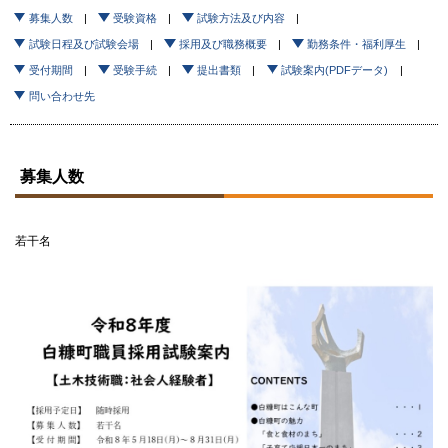
募集人数
受験資格
試験方法及び内容
試験日程及び試験会場
採用及び職務概要
勤務条件・福利厚生
受付期間
受験手続
提出書類
試験案内(PDFデータ)
問い合わせ先
募集人数
若干名