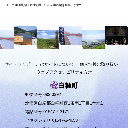
在
白糠町職員(土木技術職：社会人経験者)を募集します!!
位
置
本
の
文
階
へ
メ
層
ニ
ュ
サイトマップ
このサイトについて
個人情報の取り扱い
ー
ウェブアクセシビリティ方針
へ
白糠町
郵便番号 088-0392
北海道白糠郡白糠町西1条南1丁目1番地1
電話番号 01547-2-2171
ファクシミリ 01547-2-4659