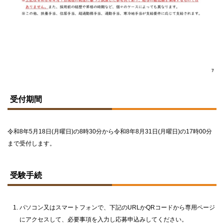
ト
ッ
受付期間
プ
に
戻
る
令和8年5月18日(月曜日)の8時30分から令和8年8月31日(月曜日)の17時00分
まで受付します。
ト
ッ
受験手続
プ
に
戻
る
パソコン又はスマートフォンで、下記のURLかQRコードから専用ページ
にアクセスして、必要事項を入力し応募申込みしてください。