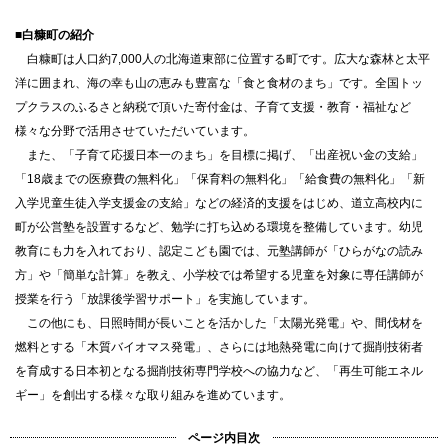
■白糠町の紹介
白糠町は人口約7,000人の北海道東部に位置する町です。広大な森林と太平
洋に囲まれ、海の幸も山の恵みも豊富な「食と食材のまち」です。全国トッ
プクラスのふるさと納税で頂いた寄付金は、子育て支援・教育・福祉など
様々な分野で活用させていただいています。
また、「子育て応援日本一のまち」を目標に掲げ、「出産祝い金の支給」
「18歳までの医療費の無料化」「保育料の無料化」「給食費の無料化」「新
入学児童生徒入学支援金の支給」などの経済的支援をはじめ、道立高校内に
町が公営塾を設置するなど、勉学に打ち込める環境を整備しています。幼児
教育にも力を入れており、認定こども園では、元塾講師が「ひらがなの読み
方」や「簡単な計算」を教え、小学校では希望する児童を対象に専任講師が
授業を行う「放課後学習サポート」を実施しています。
この他にも、日照時間が長いことを活かした「太陽光発電」や、間伐材を
燃料とする「木質バイオマス発電」、さらには地熱発電に向けて掘削技術者
を育成する日本初となる掘削技術専門学校への協力など、「再生可能エネル
ギー」を創出する様々な取り組みを進めています。
ページ内目次