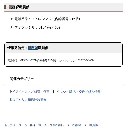
戻
る
総務課職員係
電話番号
01547-2-2171(内線番号:215番)
ファクシミリ
01547-2-4659
ト
情報発信元：
総務課
職員係
ッ
プ
に
電話番号
01547-2-2171(内線番号:215番)
ファクシミリ
01547-2-4659
戻
る
関連カテゴリー
ライフイベント／就職・仕事
住まい・環境・交通／求人情報
まちづくり／職員採用情報
現
トップページ
各課一覧
企画総務部
総務課
職員係