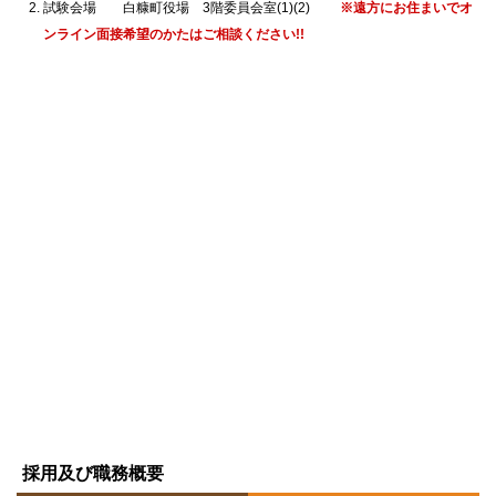
試験会場 白糠町役場 3階委員会室(1)(2)
※遠方にお住まいでオ
ンライン面接希望のかたはご相談ください!!
ト
ッ
採用及び職務概要
プ