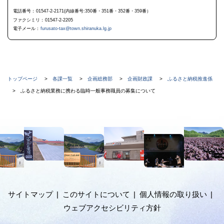
プ
に
電話番号
01547-2-2171(内線番号:350番・351番・352番・359番）
戻
ファクシミリ
01547-2-2205
る
電子メール
furusato-tax@town.shiranuka.lg.jp
現
トップページ
各課一覧
企画総務部
企画財政課
ふるさと納税推進係
在
ふるさと納税業務に携わる臨時一般事務職員の募集について
位
置
本
の
文
階
へ
メ
層
ニ
ュ
サイトマップ
このサイトについて
個人情報の取り扱い
ー
ウェブアクセシビリティ方針
へ