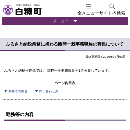
本
文
全メニュー
サイト内検索
へ
暮
メニュー
メ
ら
ニ
し
ュ
の
ふるさと納税業務に携わる臨時一般事務職員の募集について
ー
情
報
へ
最終更新日：2026年08月03日
ふるさと納税推進係では、 臨時一般事務職員を1名募集しています。
ページ内目次
勤務等の内容
問い合わせ先
勤務等の内容