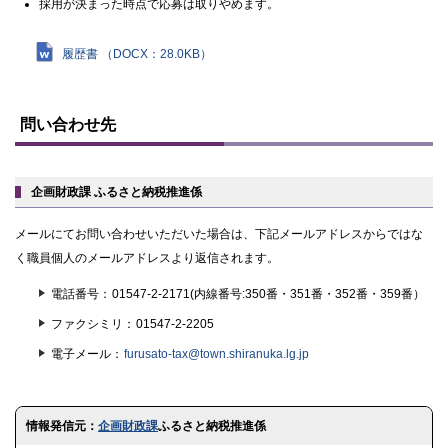
採用が決まった時点で応募は取りやめます。
履歴書 （DOCX：28.0KB）
ト
ッ
問い合わせ先
プ
に
戻
る
企画財政課 ふるさと納税推進係
メールにてお問い合わせいただいた場合は、下記メールアドレスからではな
く職員個人のメールアドレスより返信されます。
電話番号
01547-2-2171(内線番号:350番・351番・352番・359番）
ファクシミリ
01547-2-2205
電子メール
furusato-tax@town.shiranuka.lg.jp
ト
情報発信元：
企画財政課
ふるさと納税推進係
ッ