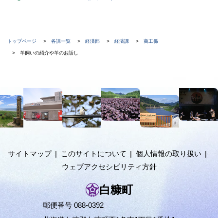
現
トップページ
各課一覧
経済部
経済課
商工係
在
羊飼いの紹介や羊のお話し
位
置
本
の
文
階
へ
メ
層
ニ
ュ
サイトマップ
このサイトについて
個人情報の取り扱い
ー
ウェブアクセシビリティ方針
へ
白糠町
郵便番号 088-0392