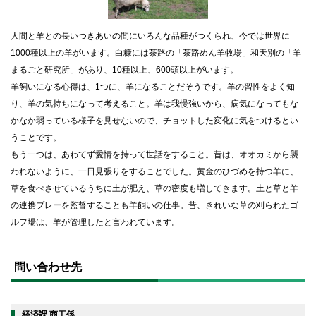
人間と羊との長いつきあいの間にいろんな品種がつくられ、今では世界に
1000種以上の羊がいます。白糠には茶路の「茶路めん羊牧場」和天別の「羊
まるごと研究所」があり、10種以上、600頭以上がいます。
羊飼いになる心得は、1つに、羊になることだそうです。羊の習性をよく知
り、羊の気持ちになって考えること。羊は我慢強いから、病気になってもな
かなか弱っている様子を見せないので、チョットした変化に気をつけるとい
うことです。
もう一つは、あわてず愛情を持って世話をすること。昔は、オオカミから襲
われないように、一日見張りをすることでした。黄金のひづめを持つ羊に、
草を食べさせているうちに土が肥え、草の密度も増してきます。土と草と羊
の連携プレーを監督することも羊飼いの仕事。昔、きれいな草の刈られたゴ
ルフ場は、羊が管理したと言われています。
ト
ッ
問い合わせ先
プ
に
戻
る
経済課 商工係