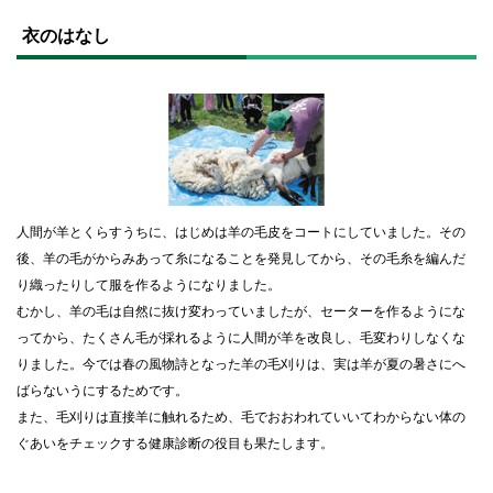
ト
ッ
衣のはなし
プ
に
戻
る
人間が羊とくらすうちに、はじめは羊の毛皮をコートにしていました。その
後、羊の毛がからみあって糸になることを発見してから、その毛糸を編んだ
り織ったりして服を作るようになりました。
むかし、羊の毛は自然に抜け変わっていましたが、セーターを作るようにな
ってから、たくさん毛が採れるように人間が羊を改良し、毛変わりしなくな
りました。今では春の風物詩となった羊の毛刈りは、実は羊が夏の暑さにへ
ばらないうにするためです。
また、毛刈りは直接羊に触れるため、毛でおおわれていいてわからない体の
ぐあいをチェックする健康診断の役目も果たします。
ト