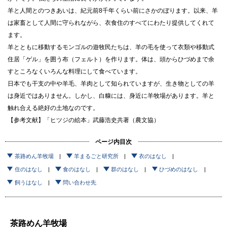
羊と人間とのつきあいは、紀元前8千年くらい前にさかのぼります。以来、羊
は家畜として人間に守られながら、衣食住のすべてにわたり提供してくれて
ます。
羊とともに移動するモンゴルの遊牧民たちは、羊の毛を使って衣類や移動式
住居「ゲル」を囲う布（フェルト）を作ります。体は、頭からひづめまで余
すところなくいろんな料理にして食べています。
日本でも干支の中や羊毛、羊肉として知られていますが、生き物としての羊
は身近ではありません。しかし、白糠には、身近に羊牧場があります。羊と
触れ合える絶好の土地なのです。
【参考文献】「ヒツジの絵本」武藤浩史共著（農文協）
ページ内目次
茶路めん羊牧場
羊まるごと研究所
衣のはなし
住のはなし
食のはなし
群のはなし
ひづめのはなし
飼うはなし
問い合わせ先
茶路めん羊牧場