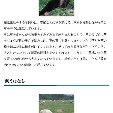
遊牧生活をする羊飼いは、季節ごとに草を求めて大草原を移動しながら羊と
草を中心に生活しています。
羊は草を食べながら牧場をすみずみまで歩きまわることで、羊のひづめは草
をちょうど良い重さで踏みつけ、草の育ちを良くします。さらに落ちた草の
種を踏んで土に植え付けてくくれます。そして歩き回りながら小さくころこ
ろとしたフンをして最高の肥料をまいてくれます。こうして、草地の土と草
を育てながら自分も大きくなっていきます。羊飼いたちは羊のことを「黄金
のひづめをもつ動物」と呼んでいます。
ト
ッ
飼うはなし
プ
に
戻
る