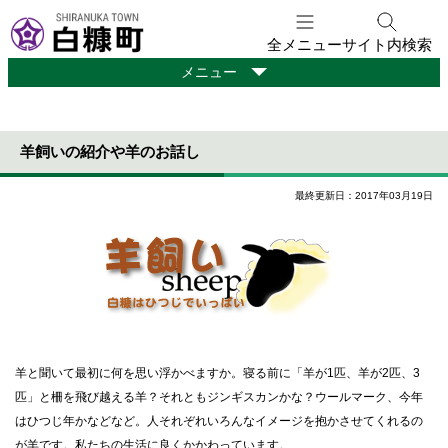
本
文
全メニュー
サイト内検索
へ
観
メニュー
メ
光
ニ
・
ュ
移
羊飼いの紹介や羊のお話し
ー
住
情
へ
報
最終更新日：2017年03月19日
羊と聞いて最初に何を思い浮かべますか。寝る前に「羊が1匹、羊が2匹、3
匹」と柵を飛び越える羊？それともジンギスカンかな？ウールマーク、今年
はひつじ年かなどなど。人それぞれいろんなイメージを抱かさせてくれるの
が羊です。私たちの生活に良くかかわっています。