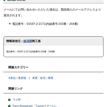
メールにてお問い合わせいただいた場合は、職員個人のメールアドレスより
返信されます。
電話番号
01547-2-2171(内線番号:243番・244番)
ト
情報発信元：
経済課
商工係
ッ
プ
に
電話番号
01547-2-2171(内線番号:243番・244番)
戻
る
関連カテゴリー
特産品／畜産物
産業・経済／農業
関連リンク
ラム肉
Farm Restaurant 「Cuore(クオーレ)」