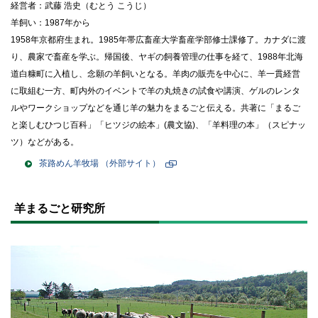
経営者：武藤 浩史（むとう こうじ）
羊飼い：1987年から
1958年京都府生まれ。1985年帯広畜産大学畜産学部修士課修了。カナダに渡
り、農家で畜産を学ぶ。帰国後、ヤギの飼養管理の仕事を経て、1988年北海
道白糠町に入植し、念願の羊飼いとなる。羊肉の販売を中心に、羊一貫経営
に取組む一方、町内外のイベントで羊の丸焼きの試食や講演、ゲルのレンタ
ルやワークショップなどを通じ羊の魅力をまるごと伝える。共著に「まるご
と楽しむひつじ百科」「ヒツジの絵本」(農文協)、「羊料理の本」（スピナッ
ツ）などがある。
茶路めん羊牧場
（外部サイト）
新
規
ト
ペ
ッ
羊まるごと研究所
ー
プ
ジ
に
で
戻
開
る
き
ま
す