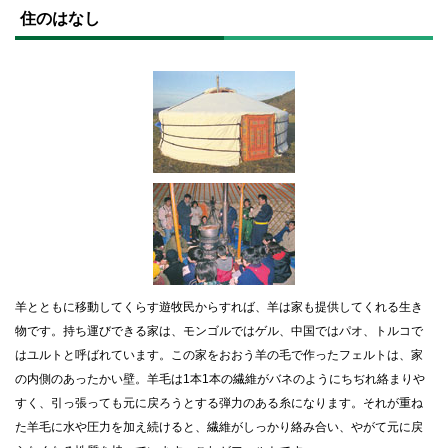
ッ
住のはなし
プ
に
戻
る
羊とともに移動してくらす遊牧民からすれば、羊は家も提供してくれる生き
物です。持ち運びできる家は、モンゴルではゲル、中国ではパオ、トルコで
はユルトと呼ばれています。この家をおおう羊の毛で作ったフェルトは、家
の内側のあったかい壁。羊毛は1本1本の繊維がバネのようにちぢれ絡まりや
すく、引っ張っても元に戻ろうとする弾力のある糸になります。それが重ね
た羊毛に水や圧力を加え続けると、繊維がしっかり絡み合い、やがて元に戻