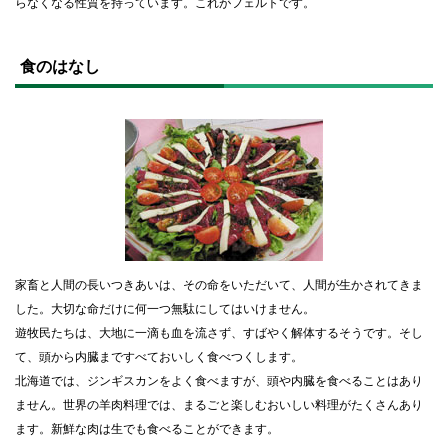
らなくなる性質を持っています。これがフェルトです。
ト
ッ
食のはなし
プ
に
戻
る
家畜と人間の長いつきあいは、その命をいただいて、人間が生かされてきま
した。大切な命だけに何一つ無駄にしてはいけません。
遊牧民たちは、大地に一滴も血を流さず、すばやく解体するそうです。そし
て、頭から内臓まですべておいしく食べつくします。
北海道では、ジンギスカンをよく食べますが、頭や内臓を食べることはあり
ません。世界の羊肉料理では、まるごと楽しむおいしい料理がたくさんあり
ます。新鮮な肉は生でも食べることができます。