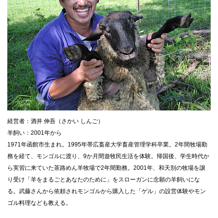
経営者：酒井 伸吾（さかい しんご）
羊飼い：2001年から
1971年函館市生まれ。1995年帯広畜産大学畜産管理学科卒業。2年間牧場勤
務を経て、モンゴルに渡り、9か月間遊牧民生活を体験。帰国後、学生時代か
ら実習に来ていた茶路めん羊牧場で2年間勤務。2001年、和天別の牧場を譲
り受け「羊をまるごとあなたのために」をスローガンに念願の羊飼いにな
る。武藤さんから依頼されモンゴルから購入した「ゲル」の設営体験やモン
ゴル料理なども教える。