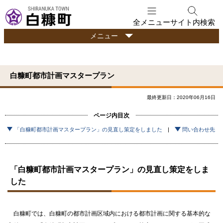
本
文
全メニュー
サイト内検索
へ
行
メニュー
メ
政
ニ
情
ュ
報
白糠町都市計画マスタープラン
ー
へ
最終更新日：2020年06月16日
ページ内目次
「白糠町都市計画マスタープラン」の見直し策定をしました
問い合わせ先
「白糠町都市計画マスタープラン」の見直し策定をしま
した
白糠町では、白糠町の都市計画区域内における都市計画に関する基本的な