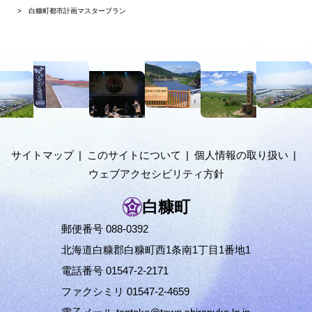
在
白糠町都市計画マスタープラン
位
置
本
の
文
階
へ
メ
層
ニ
ュ
サイトマップ
このサイトについて
個人情報の取り扱い
ー
ウェブアクセシビリティ方針
へ
白糠町
郵便番号 088-0392
北海道白糠郡白糠町西1条南1丁目1番地1
電話番号 01547-2-2171
ファクシミリ 01547-2-4659