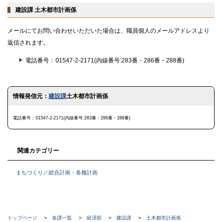
戻
る
建設課 土木都市計画係
メールにてお問い合わせいただいた場合は、職員個人のメールアドレスより
返信されます。
電話番号
01547-2-2171(内線番号:283番・286番・288番)
ト
情報発信元：
建設課
土木都市計画係
ッ
プ
に
電話番号
01547-2-2171(内線番号:283番・286番・288番)
戻
る
関連カテゴリー
まちづくり／総合計画・各種計画
現
トップページ
各課一覧
経済部
建設課
土木都市計画係