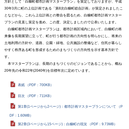
方針として「白糠町都市計画マスタープラン」を策定しておりますが、平成
30年3月に町の上位計画である「第8次白糠町総合計画」が策定されましたこ
となどから、これら上位計画との整合を図るため、白糠町都市計画マスター
プランの見直し策定を進め、この度、決定しましたので公表いたします。
白糠町都市計画マスタープランは、都市計画区域内において、白糠町の将
来像を長期展望に立って、町が行う都市計画の方向性を明らかにし、将来の
土地利用の方針や、道路、公園・緑地、公共施設の整備など、住民が暮らし
やすく秩序ある町を形成するためのまちづくりの方向性を示す基本方針で
す。
本マスタープランは、長期のまちづくりのビジョンであることから、概ね
20年先の令和22年(2040年)を目標年次に定めています。
表紙 （PDF：700KB）
目次 （PDF：711KB）
第1章(1ページから2ページ)：都市計画マスタープランについて （P
DF：1.60MB）
第2章(3ページから15ページ)：白糠町の現況 （PDF：9.73MB）