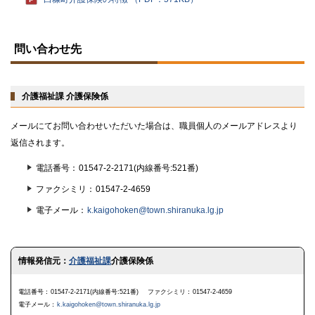
ト
ッ
問い合わせ先
プ
に
戻
る
介護福祉課 介護保険係
メールにてお問い合わせいただいた場合は、職員個人のメールアドレスより
返信されます。
電話番号
01547-2-2171(内線番号:521番)
ファクシミリ
01547-2-4659
電子メール
k.kaigohoken@town.shiranuka.lg.jp
ト
情報発信元：
介護福祉課
介護保険係
ッ
プ
に
電話番号
01547-2-2171(内線番号:521番)
ファクシミリ
01547-2-4659
戻
電子メール
k.kaigohoken@town.shiranuka.lg.jp