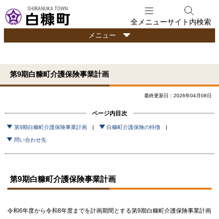
本
文
全メニュー
サイト内検索
へ
行
メニュー
メ
政
ニ
情
ュ
報
第9期白糠町介護保険事業計画
ー
へ
最終更新日：2026年04月08日
ページ内目次
第9期白糠町介護保険事業計画
白糠町介護保険の特徴
問い合わせ先
第9期白糠町介護保険事業計画
令和6年度から令和8年度までを計画期間とする第9期白糠町介護保険事業計画