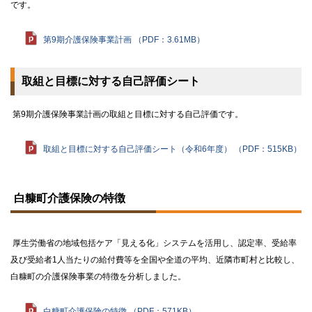
です。
第9期介護保険事業計画 （PDF：3.61MB）
取組と目標に対する自己評価シート
第9期介護保険事業計画の取組と目標に対する自己評価です。
取組と目標に対する自己評価シート（令和6年度） （PDF：515KB）
ト
ッ
白糠町介護保険の特徴
プ
に
戻
厚生労働省の地域包括ケア「見える化」システムを活用し、認定率、受給率
る
及び受給者1人当たりの給付費等を全国や全道の平均、近隣市町村と比較し、
白糠町の介護保険事業の特徴を分析しました。
白糠町介護保険の特徴 （PDF：571KB）