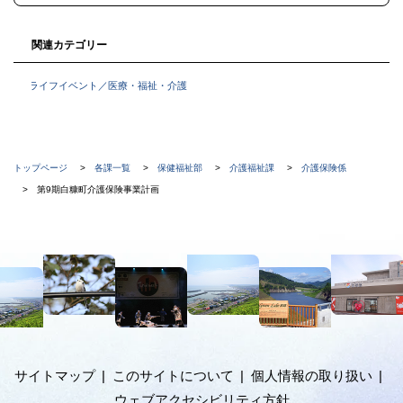
る
関連カテゴリー
ライフイベント／医療・福祉・介護
現
トップページ
各課一覧
保健福祉部
介護福祉課
介護保険係
在
第9期白糠町介護保険事業計画
位
置
本
の
文
階
へ
メ
層
ニ
ュ
サイトマップ
このサイトについて
個人情報の取り扱い
ー
ウェブアクセシビリティ方針
へ