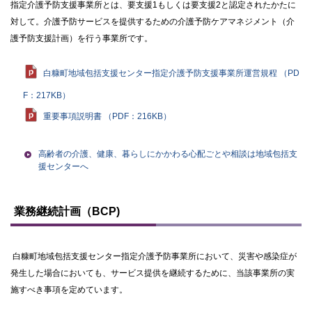
指定介護予防支援事業所とは、要支援1もしくは要支援2と認定されたかたに
対して。介護予防サービスを提供するための介護予防ケアマネジメント（介
護予防支援計画）を行う事業所です。
白糠町地域包括支援センター指定介護予防支援事業所運営規程 （PD
F：217KB）
重要事項説明書 （PDF：216KB）
高齢者の介護、健康、暮らしにかかわる心配ごとや相談は地域包括支
援センターへ
ト
ッ
業務継続計画（BCP)
プ
に
戻
白糠町地域包括支援センター指定介護予防事業所において、災害や感染症が
る
発生した場合においても、サービス提供を継続するために、当該事業所の実
施すべき事項を定めています。