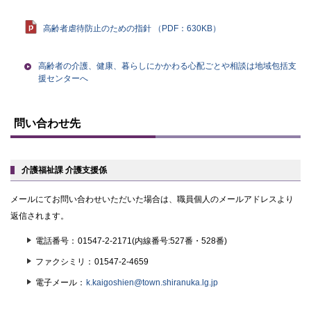
高齢者虐待防止のための指針 （PDF：630KB）
高齢者の介護、健康、暮らしにかかわる心配ごとや相談は地域包括支
援センターへ
ト
ッ
問い合わせ先
プ
に
戻
る
介護福祉課 介護支援係
メールにてお問い合わせいただいた場合は、職員個人のメールアドレスより
返信されます。
電話番号
01547-2-2171(内線番号:527番・528番)
ファクシミリ
01547-2-4659
電子メール
k.kaigoshien@town.shiranuka.lg.jp