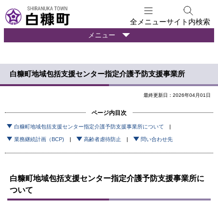
本
文
全メニュー
サイト内検索
へ
暮
メニュー
メ
ら
ニ
し
ュ
の
白糠町地域包括支援センター指定介護予防支援事業所
ー
情
報
へ
最終更新日：2026年04月01日
ページ内目次
白糠町地域包括支援センター指定介護予防支援事業所について
業務継続計画（BCP)
高齢者虐待防止
問い合わせ先
白糠町地域包括支援センター指定介護予防支援事業所に
ついて