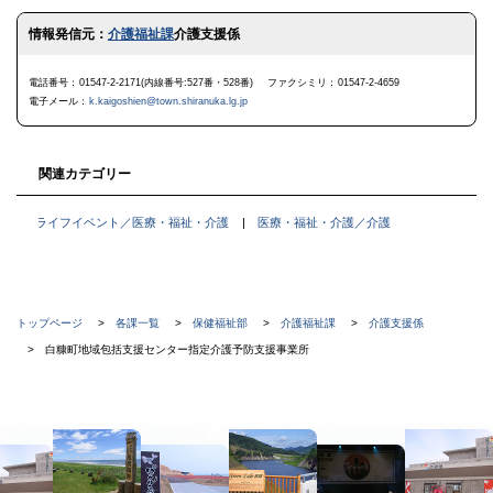
ト
情報発信元：
介護福祉課
介護支援係
ッ
プ
に
電話番号
01547-2-2171(内線番号:527番・528番)
ファクシミリ
01547-2-4659
戻
電子メール
k.kaigoshien@town.shiranuka.lg.jp
る
関連カテゴリー
ライフイベント／医療・福祉・介護
医療・福祉・介護／介護
現
トップページ
各課一覧
保健福祉部
介護福祉課
介護支援係
在
白糠町地域包括支援センター指定介護予防支援事業所
位
置
本
の
文
階
へ