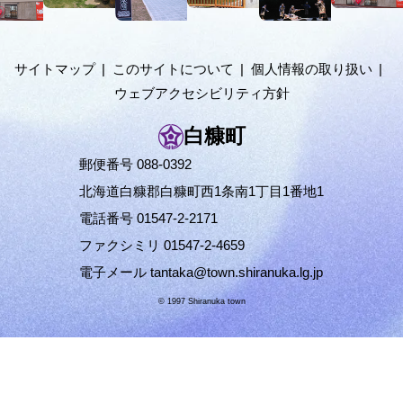
メ
層
ニ
ュ
サイトマップ
このサイトについて
個人情報の取り扱い
ー
ウェブアクセシビリティ方針
へ
白糠町
郵便番号 088-0392
北海道白糠郡白糠町西1条南1丁目1番地1
電話番号 01547-2-2171
ファクシミリ 01547-2-4659
電子メール
tantaka@town.shiranuka.lg.jp
© 1997 Shiranuka town
ペ
ー
ジ