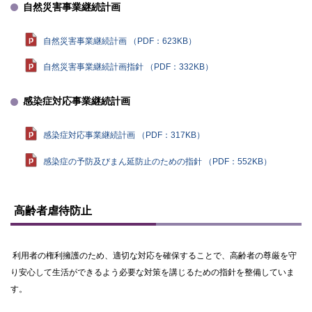
自然災害事業継続計画
自然災害事業継続計画 （PDF：623KB）
自然災害事業継続計画指針 （PDF：332KB）
感染症対応事業継続計画
感染症対応事業継続計画 （PDF：317KB）
感染症の予防及びまん延防止のための指針 （PDF：552KB）
ト
ッ
高齢者虐待防止
プ
に
戻
利用者の権利擁護のため、適切な対応を確保することで、高齢者の尊厳を守
る
り安心して生活ができるよう必要な対策を講じるための指針を整備していま
す。