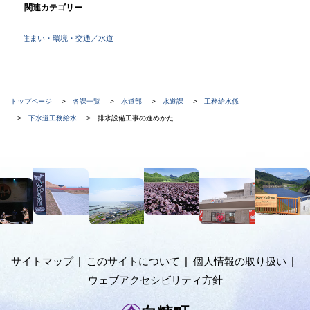
関連カテゴリー
住まい・環境・交通／水道
現
トップページ
各課一覧
水道部
水道課
工務給水係
在
下水道工務給水
排水設備工事の進めかた
位
置
本
の
文
階
へ
メ
層
ニ
ュ
サイトマップ
このサイトについて
個人情報の取り扱い
ー
ウェブアクセシビリティ方針
へ