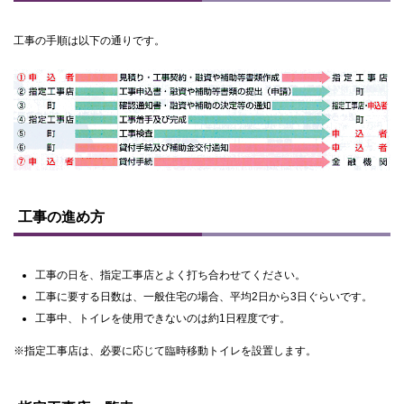
に
戻
工事の手順は以下の通りです。
る
ト
ッ
工事の進め方
プ
に
戻
る
工事の日を、指定工事店とよく打ち合わせてください。
工事に要する日数は、一般住宅の場合、平均2日から3日ぐらいです。
工事中、トイレを使用できないのは約1日程度です。
※指定工事店は、必要に応じて臨時移動トイレを設置します。
ト
ッ