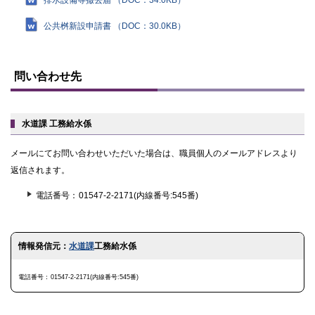
公共桝新設申請書 （DOC：30.0KB）
ト
ッ
問い合わせ先
プ
に
戻
る
水道課 工務給水係
メールにてお問い合わせいただいた場合は、職員個人のメールアドレスより
返信されます。
電話番号
01547-2-2171(内線番号:545番)
ト
情報発信元：
水道課
工務給水係
ッ
プ
に
電話番号
01547-2-2171(内線番号:545番)
戻
る