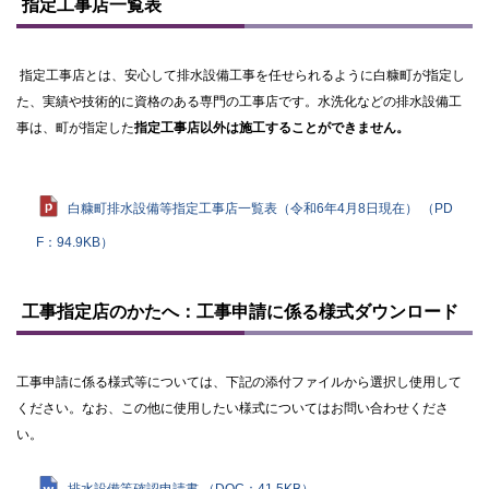
指定工事店一覧表
プ
に
戻
る
指定工事店とは、安心して排水設備工事を任せられるように白糠町が指定し
た、実績や技術的に資格のある専門の工事店です。水洗化などの排水設備工
事は、町が指定した
指定工事店以外は施工することができません。
白糠町排水設備等指定工事店一覧表（令和6年4月8日現在） （PD
F：94.9KB）
ト
ッ
工事指定店のかたへ：工事申請に係る様式ダウンロード
プ
に
戻
工事申請に係る様式等については、下記の添付ファイルから選択し使用して
る
ください。なお、この他に使用したい様式についてはお問い合わせくださ
い。