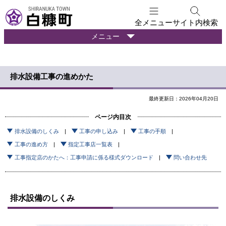
本
文
全メニュー
サイト内検索
へ
暮
メニュー
メ
ら
ニ
し
ュ
の
排水設備工事の進めかた
ー
情
報
へ
最終更新日：2026年04月20日
ページ内目次
排水設備のしくみ
工事の申し込み
工事の手順
工事の進め方
指定工事店一覧表
工事指定店のかたへ：工事申請に係る様式ダウンロード
問い合わせ先
排水設備のしくみ