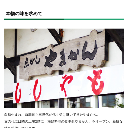
ト
ッ
本物の味を求めて
プ
に
戻
る
白糠生まれ、白糠育ち三世代が代々受け継いできたやまかん。
父の代には隣の工場2階に「海鮮料理の食事処やまかん」をオープン。新鮮な