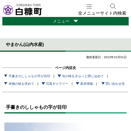
本
文
全メニュー
サイト内検索
へ
観
メニュー
メ
光
ニ
・
ュ
移
やまかん(山内水産)
ー
住
情
へ
報
最終更新日：2023年10月01日
ページ内目次
手書きのししゃもの字が目印
旬の味をぎゅっと閉じ込めて
本物の味を求めて
写真ギャラリー
基本情報
問い合わせ先
手書きのししゃもの字が目印