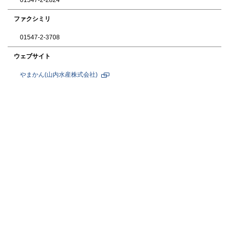
01547-2-2824
ファクシミリ
01547-2-3708
ウェブサイト
やまかん(山内水産株式会社)
新
規
ペ
ー
ジ
で
開
き
ま
す