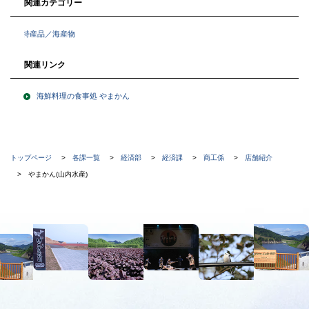
関連カテゴリー
特産品／海産物
関連リンク
海鮮料理の食事処 やまかん
現
トップページ
各課一覧
経済部
経済課
商工係
店舗紹介
在
やまかん(山内水産)
位
置
本
の
文
階
へ
メ
層
ニ
ュ