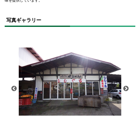
味を提供しています。
ト
ッ
写真ギャラリー
プ
に
戻
る
画
像
集