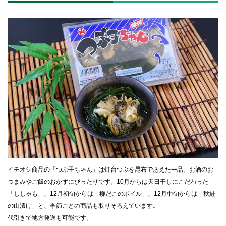
に
戻
る
イチオシ商品の「つぶ子ちゃん」は灯台つぶを昆布であえた一品。お酒のお
つまみやご飯のおかずにぴったりです。10月からは天日干しにこだわった
「ししゃも」、12月初旬からは「柳だこのボイル」、12月中旬からは「秋鮭
の山漬け」と、季節ごとの商品も取りそろえています。
代引きで地方発送も可能です。