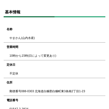
ト
基本情報
ッ
プ
に
戻
名称
る
やまかん(山内水産)
営業時間
10時から15時(日によって変更あり)
定休日
不定休
住所
郵便番号088-0303 北海道白糠郡白糠町東3条南2丁目1-23
電話番号