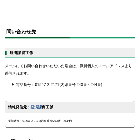
ト
ッ
問い合わせ先
プ
に
戻
る
経済課 商工係
メールにてお問い合わせいただいた場合は、職員個人のメールアドレスより
返信されます。
電話番号
01547-2-2171(内線番号:243番・244番)
ト
情報発信元：
経済課
商工係
ッ
プ
に
電話番号
01547-2-2171(内線番号:243番・244番)
戻
る