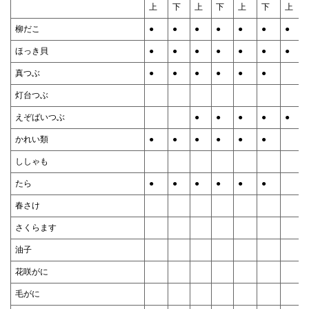
上
下
上
下
上
下
上
柳だこ
●
●
●
●
●
●
●
ほっき貝
●
●
●
●
●
●
●
真つぶ
●
●
●
●
●
●
灯台つぶ
えぞばいつぶ
●
●
●
●
●
かれい類
●
●
●
●
●
●
ししゃも
たら
●
●
●
●
●
●
春さけ
さくらます
油子
花咲がに
毛がに