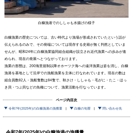
白糠漁港でのししゃも水揚げの様子
白糠漁業の歴史については、古い時代より漁場が形成されていたという話が
伝えられるのみで、その発端については現存する史籍が無く判然としていま
せんが、昭和24年に白糠漁業協同組合組織が設立され近代漁業への歩みが進
められ、現在の発展へとつながっております。
漁業の形態は、200海里規制以降オホーツク海への遠洋漁業は姿を消し、白糠
漁港を基地として沿岸での漁船漁業を主体に行なわれています。現在の数は
組合員数82人・漁船隻数は84隻で、秋さけ・ししゃも・毛がに・たこ・ほっ
き貝・つぶ貝などの魚種について、漁業活動を行なっています。
ページ内目次
令和7年(2025年)の白糠漁港の漁獲量
白糠の旬暦
問い合わせ先
令和7年(2025年)の白糠漁港の漁獲量