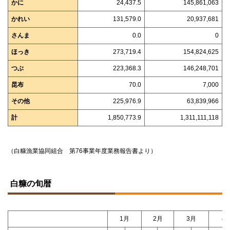
かに
24,437.5
145,861,063
かれい
131,579.0
20,937,681
さんま
0.0
0
ほっき
273,719.4
154,824,625
つぶ
223,368.3
146,248,701
昆布
70.0
7,000
その他
225,976.9
63,839,966
計
1,850,773.9
1,311,111,118
（白糠漁業協同組合 第76事業年度業務報告書より）
ト
ッ
白糠の旬暦
プ
に
戻
る
1月
2月
3月
4