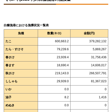
白糠漁港における漁獲状況一覧表
魚種
数量(キロ)
金額(円)
たこ
600,663.2
379,282,132
たら・すけそ
79,239.6
5,869,267
春さけ
23,939.4
31,758,436
春ます
18,690.4
14,606,017
秋さけ
219,143.0
266,507,791
ししゃも
29,939.0
81,367,023
いか
0.0
0
油子
8.2
1,416
めぬき
0.0
0