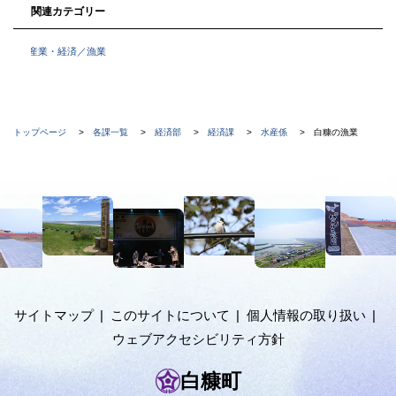
関連カテゴリー
産業・経済／漁業
現
トップページ
各課一覧
経済部
経済課
水産係
白糠の漁業
在
位
本
置
文
の
へ
階
メ
ニ
層
ュ
サイトマップ
このサイトについて
個人情報の取り扱い
ー
ウェブアクセシビリティ方針
へ
白糠町