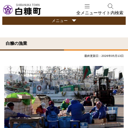
本
文
全メニュー
サイト内検索
へ
行
メニュー
メ
政
ニ
情
ュ
報
白糠の漁業
ー
へ
最終更新日：2026年05月13日