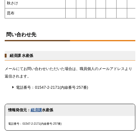
秋さけ
昆布
ト
ッ
問い合わせ先
プ
に
戻
る
経済課 水産係
メールにてお問い合わせいただいた場合は、職員個人のメールアドレスより
返信されます。
電話番号
01547-2-2171(内線番号:257番)
ト
情報発信元：
経済課
水産係
ッ
プ
に
電話番号
01547-2-2171(内線番号:257番)
戻
る