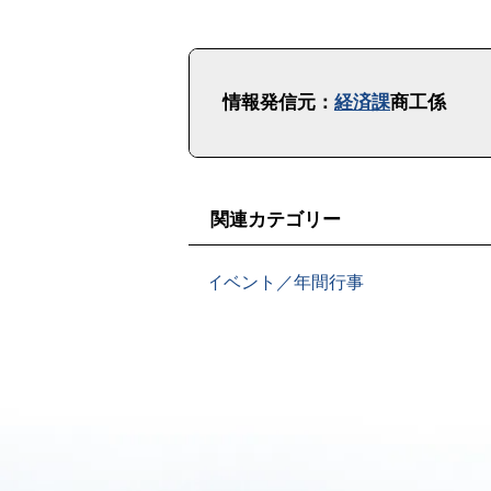
ト
ッ
情報発信元：
経済課
商工係
プ
に
戻
る
関連カテゴリー
イベント／年間行事
本