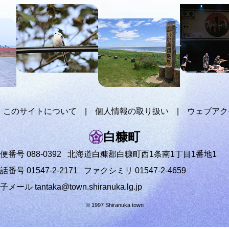
このサイトについて
個人情報の取り扱い
ウェブアク
白糠町
便番号 088-0392
北海道白糠郡白糠町西1条南1丁目1番地1
話番号 01547-2-2171
ファクシミリ 01547-2-4659
電子メール
tantaka@town.shiranuka.lg.jp
© 1997 Shiranuka town