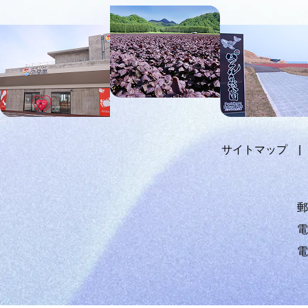
文
へ
メ
ニ
ュ
ー
へ
サイトマップ
郵
電