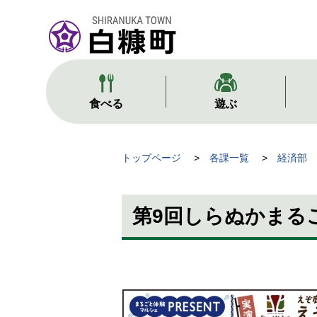
本
文
へ
メ
ニ
ュ
食べる
遊ぶ
ー
へ
現
トップページ
各課一覧
経済部
在
位
第9回しらぬかまる
置
の
階
層