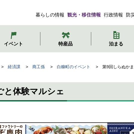
暮らしの情報
観光・移住情報
行政情報
防
メ
ニ
ュ
イベント
特産品
泊まる
ー
経済課
商工係
白糠町のイベント
第9回しらぬか
ごと体験マルシェ