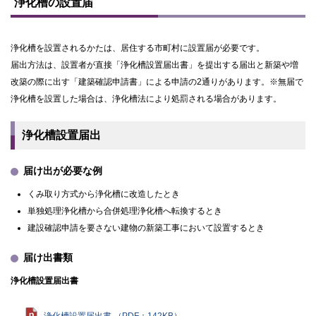
浄化槽の設置届
プ
に
戻
浄化槽を設置されるかたは、居住する市町村に設置届が必要です。
る
届出方法は、設置者が直接「浄化槽設置届出書」を提出する届出と新築や増
改築の際に出す「建築確認申請書」による申請の2通りがあります。※無届で
浄化槽を設置した場合は、浄化槽法により処罰される場合があります。
浄化槽設置届出
届け出が必要な例
くみ取り方式から浄化槽に改造したとき
単独処理浄化槽から合併処理浄化槽へ転換するとき
建設確認申請を要さない建物の新築工事において設置するとき
届け出書類
浄化槽設置届出書