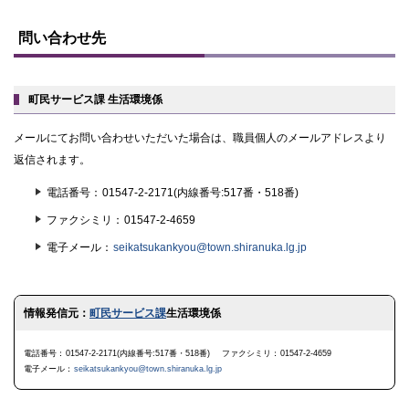
ト
ッ
問い合わせ先
プ
に
戻
る
町民サービス課 生活環境係
メールにてお問い合わせいただいた場合は、職員個人のメールアドレスより
返信されます。
電話番号
01547-2-2171(内線番号:517番・518番)
ファクシミリ
01547-2-4659
電子メール
seikatsukankyou@town.shiranuka.lg.jp
ト
情報発信元：
町民サービス課
生活環境係
ッ
プ
に
電話番号
01547-2-2171(内線番号:517番・518番)
ファクシミリ
01547-2-4659
戻
電子メール
seikatsukankyou@town.shiranuka.lg.jp
る