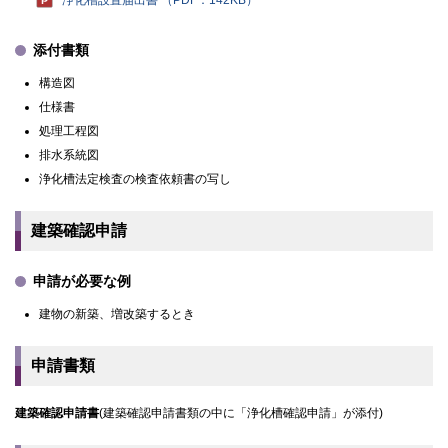
浄化槽設置届出書 （PDF：142KB）
添付書類
構造図
仕様書
処理工程図
排水系統図
浄化槽法定検査の検査依頼書の写し
建築確認申請
申請が必要な例
建物の新築、増改築するとき
申請書類
建築確認申請書
(建築確認申請書類の中に「浄化槽確認申請」が添付)