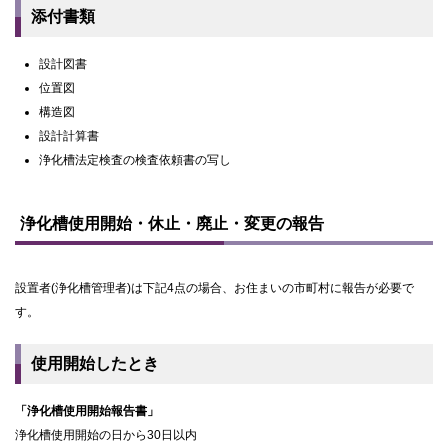
添付書類
設計図書
位置図
構造図
設計計算書
浄化槽法定検査の検査依頼書の写し
ト
ッ
浄化槽使用開始・休止・廃止・変更の報告
プ
に
戻
る
設置者(浄化槽管理者)は下記4点の場合、お住まいの市町村に報告が必要で
す。
使用開始したとき
「浄化槽使用開始報告書」
浄化槽使用開始の日から30日以内