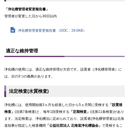
「浄化槽管理者変更報告書」
管理者が変更した日から30日以内
浄化槽管理者変更報告書 （DOC：29.0KB）
ト
ッ
適正な維持管理
プ
に
戻
浄化槽の使用には、適正な維持管理が大切です。設置者（浄化槽管理者）に
る
は、次の3つの義務があります。
法定検査(水質検査)
浄化槽には、使用開始後3ヵ月を経過した日から5ヵ月間に受検する
「設置後
検査」
(法第7条検査)と、毎年1回受検する
「定期検査」
(法第11条検査)があり
ます。法定検査は、浄化槽法に定められており、設置者(浄化槽管理者)は北海
道知事が指定した検査機関
「公益社団法人 北海道浄化槽協会」
で受検するこ