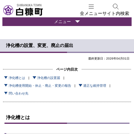
本
文
全メニュー
サイト内検索
へ
暮
メニュー
メ
ら
ニ
し
ュ
の
浄化槽の設置、変更、廃止の届出
ー
情
報
へ
最終更新日：2026年04月01日
ページ内目次
浄化槽とは
浄化槽の設置届
浄化槽使用開始・休止・廃止・変更の報告
適正な維持管理
問い合わせ先
浄化槽とは