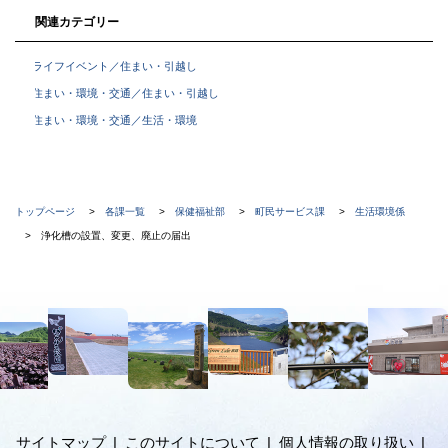
関連カテゴリー
ライフイベント／住まい・引越し
住まい・環境・交通／住まい・引越し
住まい・環境・交通／生活・環境
現
トップページ
各課一覧
保健福祉部
町民サービス課
生活環境係
在
浄化槽の設置、変更、廃止の届出
位
置
本
の
文
階
へ
メ
層
ニ
ュ
サイトマップ
このサイトについて
個人情報の取り扱い