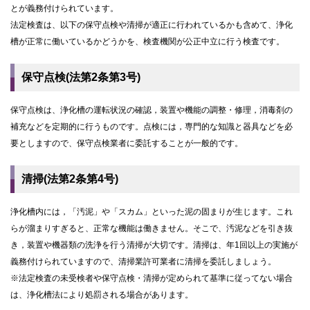
とが義務付けられています。
法定検査は、以下の保守点検や清掃が適正に行われているかも含めて、浄化
槽が正常に働いているかどうかを、検査機関が公正中立に行う検査です。
保守点検(法第2条第3号)
保守点検は、浄化槽の運転状況の確認，装置や機能の調整・修理，消毒剤の
補充などを定期的に行うものです。点検には，専門的な知識と器具などを必
要としますので、保守点検業者に委託することが一般的です。
清掃(法第2条第4号)
浄化槽内には，「汚泥」や「スカム」といった泥の固まりが生じます。これ
らが溜まりすぎると、正常な機能は働きません。そこで、汚泥などを引き抜
き，装置や機器類の洗浄を行う清掃が大切です。清掃は、年1回以上の実施が
義務付けられていますので、清掃業許可業者に清掃を委託しましょう。
※法定検査の未受検者や保守点検・清掃が定められて基準に従ってない場合
は、浄化槽法により処罰される場合があります。