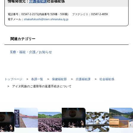
情報発信元：
介護福祉課
社会福祉係
ッ
プ
に
電話番号
01547-2-2171(内線番号:529番・530番)
ファクシミリ
01547-2-4659
戻
電子メール
shakaifukushi@town.shiranuka.lg.jp
る
関連カテゴリー
医療・福祉・介護／お知らせ
現
トップページ
各課一覧
保健福祉部
介護福祉課
社会福祉係
在
アイヌ民族のご遺骨等の返還手続きについて
位
置
本
の
文
階
へ
メ
層