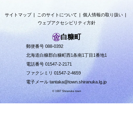
ニ
ュ
サイトマップ
このサイトについて
個人情報の取り扱い
ー
ウェブアクセシビリティ方針
へ
白糠町
郵便番号 088-0392
北海道白糠郡白糠町西1条南1丁目1番地1
電話番号 01547-2-2171
ファクシミリ 01547-2-4659
電子メール
tantaka@town.shiranuka.lg.jp
© 1997 Shiranuka town
ペ
ー
ジ
の