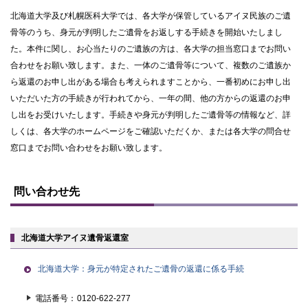
北海道大学及び札幌医科大学では、各大学が保管しているアイヌ民族のご遺
骨等のうち、身元が判明したご遺骨をお返しする手続きを開始いたしまし
た。本件に関し、お心当たりのご遺族の方は、各大学の担当窓口までお問い
合わせをお願い致します。また、一体のご遺骨等について、複数のご遺族か
ら返還のお申し出がある場合も考えられますことから、一番初めにお申し出
いただいた方の手続きが行われてから、一年の間、他の方からの返還のお申
し出をお受けいたします。手続きや身元が判明したご遺骨等の情報など、詳
しくは、各大学のホームページをご確認いただくか、または各大学の問合せ
窓口までお問い合わせをお願い致します。
ト
ッ
問い合わせ先
プ
に
戻
る
北海道大学アイヌ遺骨返還室
北海道大学：身元が特定されたご遺骨の返還に係る手続
電話番号
0120-622-277