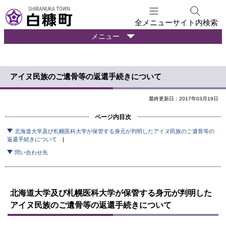
本
文
全メニュー
サイト内検索
へ
暮
メニュー
メ
ら
ニ
し
ュ
の
アイヌ民族のご遺骨等の返還手続きについて
ー
情
報
へ
最終更新日：2017年03月19日
ページ内目次
北海道大学及び札幌医科大学が保管する身元が判明したアイヌ民族のご遺骨等の
返還手続きについて
問い合わせ先
北海道大学及び札幌医科大学が保管する身元が判明した
アイヌ民族のご遺骨等の返還手続きについて