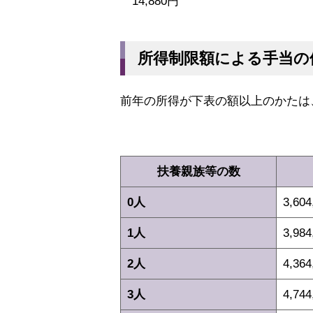
14,880円
所得制限額による手当の
前年の所得が下表の額以上のかたは
扶養親族等の数
0人
3,60
1人
3,98
2人
4,36
3人
4,74