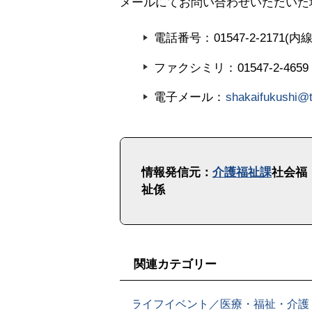
メールにてお問い合わせいただいた
電話番号
01547-2-2171(
ファクシミリ
01547-2-4659
電子メール
shakaifukushi@t
ト
ッ
情報発信元：
介護福祉課
社会福
プ
祉係
に
戻
る
関連カテゴリー
ライフイベント／医療・福祉・介護