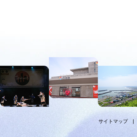
本
文
へ
メ
ニ
ュ
ー
へ
サイトマップ