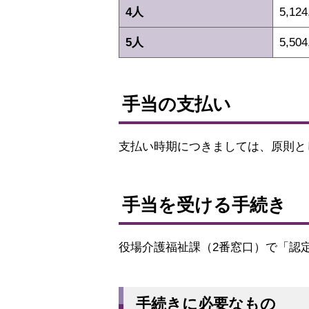
4人
5,12
5人
5,50
ト
ッ
手当の支払い
プ
に
支払い時期につきましては、原則とし
戻
る
ト
ッ
手当を受ける手続き
プ
に
役場介護福祉課（2番窓口）で「認
戻
る
手続きに必要なもの