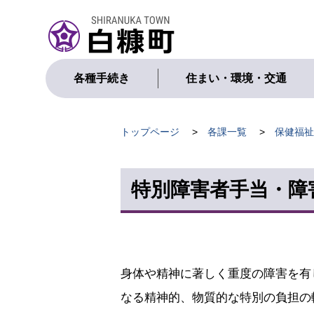
本
文
へ
メ
ニ
各種手続き
住まい・環境・交通
ュ
ー
へ
現
トップページ
各課一覧
保健福祉
在
位
特別障害者手当・障
置
の
階
層
身体や精神に著しく重度の障害を有
なる精神的、物質的な特別の負担の