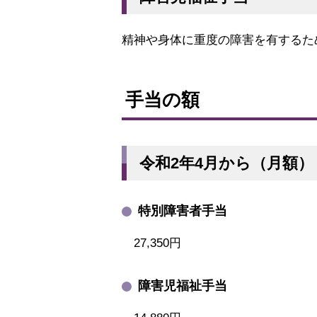
精神や身体に重度の障害を有するた
ト
ッ
手当の額
プ
に
戻
令和2年4月から（月額）
る
特別障害者手当
27,350円
障害児福祉手当