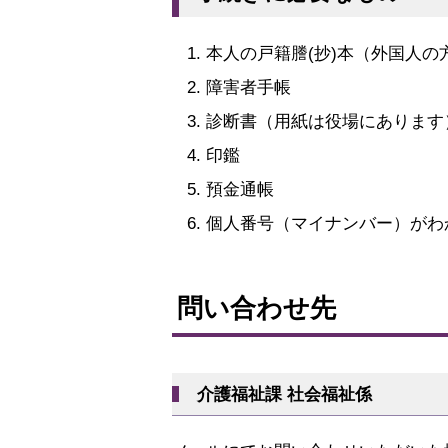
本人の戸籍謄(抄)本（外国人の
障害者手帳
診断書（用紙は役場にあります
印鑑
預金通帳
個人番号（マイナンバー）がわ
ト
ッ
問い合わせ先
プ
に
戻
介護福祉課 社会福祉係
る