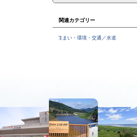
戻
る
関連カテゴリー
住まい・環境・交通／水道
本
文
へ
メ
ニ
ュ