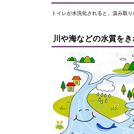
に
トイレが水洗化されると、汲み取り
戻
る
ト
ッ
川や海などの水質をき
プ
に
戻
る