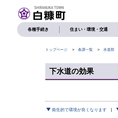
本
文
へ
メ
ニ
各種手続き
住まい・環境・交通
ュ
ー
へ
現
トップページ
各課一覧
水道部
在
位
下水道の効果
置
の
階
層
衛生的で環境が良くなります