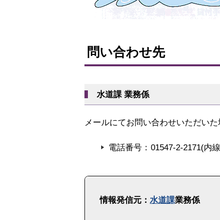
ト
ッ
問い合わせ先
プ
に
戻
水道課 業務係
る
メールにてお問い合わせいただいた
電話番号
01547-2-2171(
ト
ッ
情報発信元：
水道課
業務係
プ
に