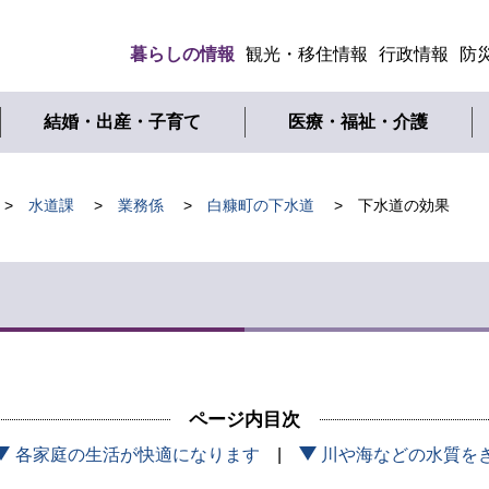
暮らしの情報
観光・移住情報
行政情報
防
メ
ニ
結婚・出産・子育て
医療・福祉・介護
ュ
ー
水道課
業務係
白糠町の下水道
下水道の効果
ページ内目次
各家庭の生活が快適になります
川や海などの水質を