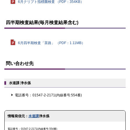
6月クリプト指標菌検査 （PDF：354KB）
ト
ッ
四半期検査結果(毎月検査結果含む)
プ
に
戻
る
6月四半期検査「茶路」 （PDF：1.11MB）
ト
ッ
問い合わせ先
プ
に
戻
る
水道課 浄水係
電話番号
01547-2-2171(内線番号:554番)
ト
情報発信元：
水道課
浄水係
ッ
プ
に
電話番号
01547-2-2171(内線番号:554番)