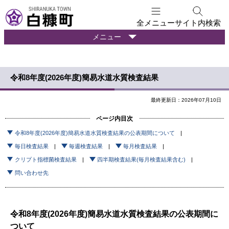
本
文
全メニュー
サイト内検索
へ
暮
メニュー
メ
ら
ニ
し
ュ
の
令和8年度(2026年度)簡易水道水質検査結果
ー
情
報
へ
最終更新日：2026年07月10日
ページ内目次
令和8年度(2026年度)簡易水道水質検査結果の公表期間について
毎日検査結果
毎週検査結果
毎月検査結果
クリプト指標菌検査結果
四半期検査結果(毎月検査結果含む)
問い合わせ先
令和8年度(2026年度)簡易水道水質検査結果の公表期間に
ついて