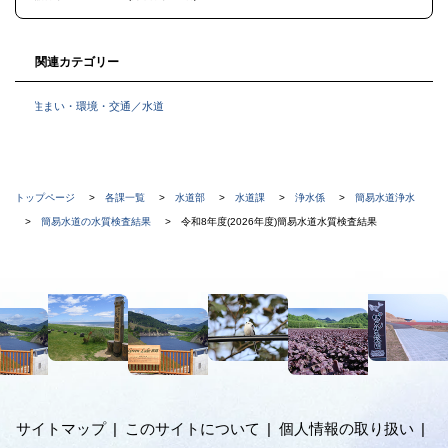
戻
る
関連カテゴリー
住まい・環境・交通／水道
現
トップページ
各課一覧
水道部
水道課
浄水係
簡易水道浄水
在
簡易水道の水質検査結果
令和8年度(2026年度)簡易水道水質検査結果
位
置
本
の
文
階
へ
メ
層
ニ
ュ
サイトマップ
このサイトについて
個人情報の取り扱い
ー